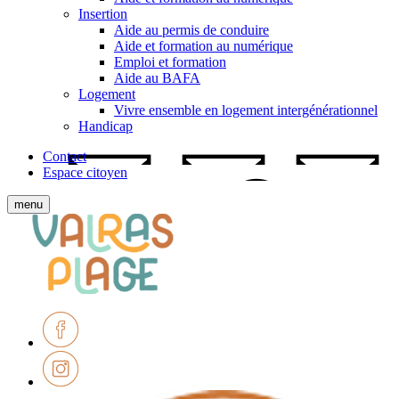
Insertion
Aide au permis de conduire
Aide et formation au numérique
Emploi et formation
Aide au BAFA
Logement
Vivre ensemble en logement intergénérationnel
Handicap
Contact
Espace citoyen
Afficher
menu
le
Ville
menu
de
mobile
Valras-
Plage
Facebook
Instagram