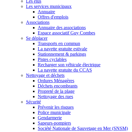
Les élus
Les services municipaux
Annuaire
Offres d'emplois
Associations
Annuaire des associations
Espace associatif Guy Combes
Se déplacer
Transports en commun
La navette gratuite estivale
Stationnement & parkings
Pistes cyclables
Recharger son véhicule électrique
La navette gratuite du CCAS
Nettoyage et déchets
Ordures Ménagères
Déchets encombrants
Propreté de la plage
Nettoyage des rues
Sécurité
Prévenir les risques
Police municipale
Gendarmerie
Sapeurs-pompiers
Société Nationale de Sauvetage en Mer (SNSM)