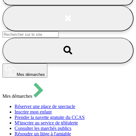
Cliquer
pour
Fermer
ouvrir
la
le
recherche
formulaire
Lancer
de
la
recherche
recherche
Mes démarches
Mes démarches
Réserver une place de spectacle
Inscrire mon enfant
Prendre la navette gratuite du CCAS
M'inscrire au service de téléalerte
Consulter les marchés publics
Résoudre un litige à l'amiable