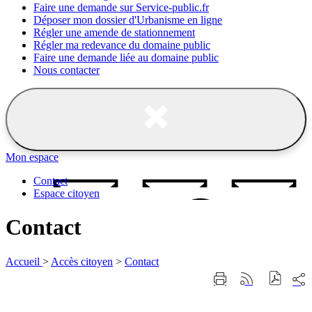
Faire une demande sur Service-public.fr
Déposer mon dossier d'Urbanisme en ligne
Régler une amende de stationnement
Régler ma redevance du domaine public
Faire une demande liée au domaine public
Nous contacter
Fermer
la
recherche
Mon espace
Contact
Espace citoyen
Contact
Accueil
>
Accès citoyen
>
Contact
Part
Imprimer
Générer
sur
cette
le
les
page
flux
rése