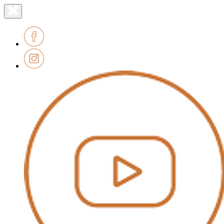
Lien
Fermer
le
page
menu
accueil
Facebook
Instagram