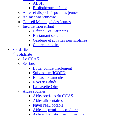
ALSH
Bibliothèque enfance
Aides et dispositifs pour les jeunes
Animations jeunesse
Conseil Municipal des Jeunes
Inscrire mon enfant
Crèche Les Dauphins
Restaurant scolaire
Garderie et activités péri-scolaires
Centre de loisirs
Solidarité
Solidarité
Le CCAS
Seniors
Lutter contre l'isolement
Suivi santé (ICOPE)
En cas de canicule
Noël des aînés
La navette Ohé
Aides sociales
Aides sociales du CCAS
Aides alimentaires
Payer l'eau potable
Aide au permis de conduire
Aide et formation au numérique