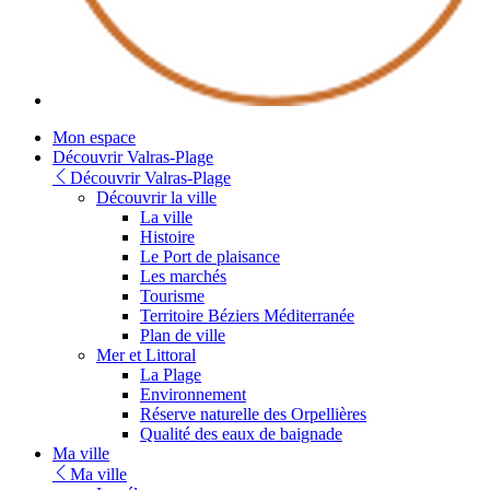
Youtube
Mon espace
Découvrir Valras-Plage
Découvrir Valras-Plage
Découvrir la ville
La ville
Histoire
Le Port de plaisance
Les marchés
Tourisme
Territoire Béziers Méditerranée
Plan de ville
Mer et Littoral
La Plage
Environnement
Réserve naturelle des Orpellières
Qualité des eaux de baignade
Ma ville
Ma ville