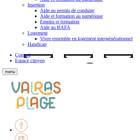
Insertion
Aide au permis de conduire
Aide et formation au numérique
Emploi et formation
Aide au BAFA
Logement
Vivre ensemble en logement intergénérationnel
Handicap
Contact
Espace citoyen
Afficher
menu
le
menu
Ville
mobile
de
Valras-
Plage
Facebook
Instagram