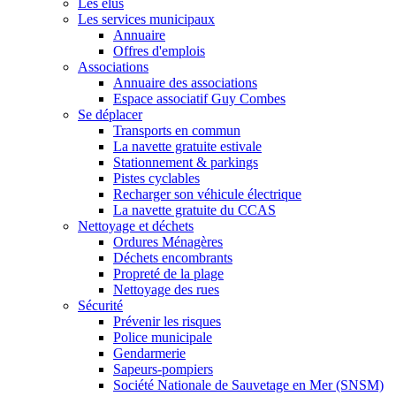
Les élus
Les services municipaux
Annuaire
Offres d'emplois
Associations
Annuaire des associations
Espace associatif Guy Combes
Se déplacer
Transports en commun
La navette gratuite estivale
Stationnement & parkings
Pistes cyclables
Recharger son véhicule électrique
La navette gratuite du CCAS
Nettoyage et déchets
Ordures Ménagères
Déchets encombrants
Propreté de la plage
Nettoyage des rues
Sécurité
Prévenir les risques
Police municipale
Gendarmerie
Sapeurs-pompiers
Société Nationale de Sauvetage en Mer (SNSM)