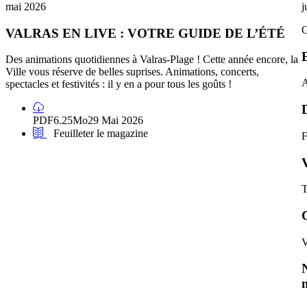
mai 2026
j
VALRAS EN LIVE : VOTRE GUIDE DE L’ÉTÉ
Des animations quotidiennes à Valras-Plage ! Cette année encore, la
Ville vous réserve de belles suprises. Animations, concerts,
spectacles et festivités : il y en a pour tous les goûts !
Télécharger
magazine
PDF
6.25Mo
29 Mai 2026
Valras
Feuilleter
Feuilleter le magazine
en
le
Live
magazine
:
Votre
guide
de
l'été