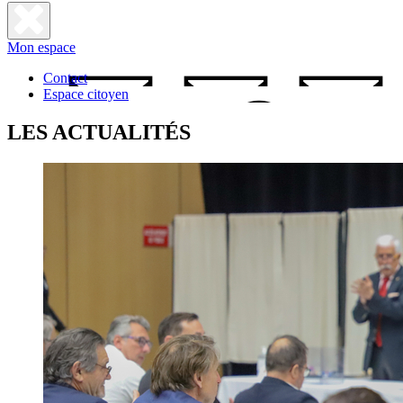
Fermer
Mon espace
la
recherche
Contact
Espace citoyen
LES ACTUALITÉS
Daniel
Ballester,
5ème
vice-
président
de
l’Agglo