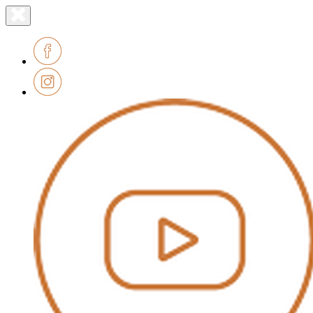
Lien
Fermer
le
page
menu
accueil
Facebook
Instagram