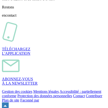
Restons
en
contact
TÉLÉCHARGEZ
L'APPLICATION
ABONNEZ-VOUS
À LA NEWSLETTER
Gestion des cookies
Mentions légales
Accessibilité : partiellement
conforme
Protection des données personnelles
Contact
Contribuer
Plan de site
Façonné par
Remonter