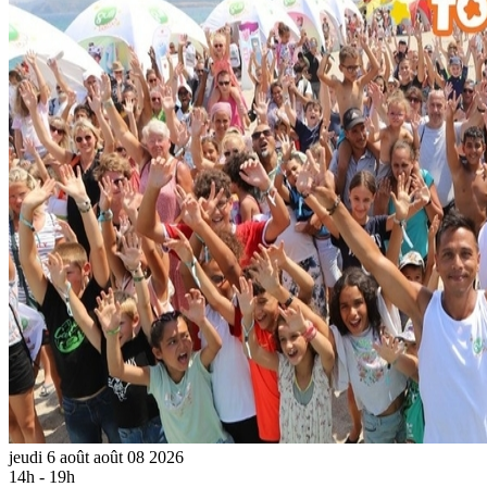
jeudi
6
août
août
08
2026
14h - 19h