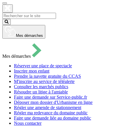
Cliquer
pour
ouvrir
Fermer
le
la
Lancer
formulaire
recherche
la
de
recherche
recherche
Mes démarches
Mes démarches
Réserver une place de spectacle
Inscrire mon enfant
Prendre la navette gratuite du CCAS
M'inscrire au service de téléalerte
Consulter les marchés publics
Résoudre un litige à l'amiable
Faire une demande sur Service-public.fr
Déposer mon dossier d'Urbanisme en ligne
Régler une amende de stationnement
Régler ma redevance du domaine public
Faire une demande liée au domaine public
Nous contacter