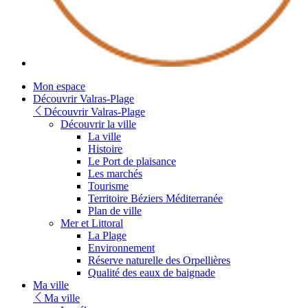
Youtube
Mon espace
Découvrir Valras-Plage
Découvrir Valras-Plage
Découvrir la ville
La ville
Histoire
Le Port de plaisance
Les marchés
Tourisme
Territoire Béziers Méditerranée
Plan de ville
Mer et Littoral
La Plage
Environnement
Réserve naturelle des Orpellières
Qualité des eaux de baignade
Ma ville
Ma ville