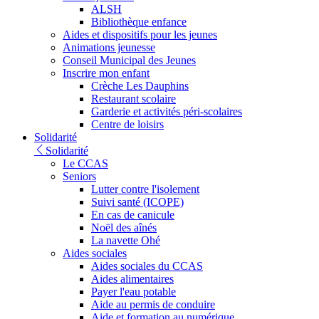
ALSH
Bibliothèque enfance
Aides et dispositifs pour les jeunes
Animations jeunesse
Conseil Municipal des Jeunes
Inscrire mon enfant
Crèche Les Dauphins
Restaurant scolaire
Garderie et activités péri-scolaires
Centre de loisirs
Solidarité
Solidarité
Le CCAS
Seniors
Lutter contre l'isolement
Suivi santé (ICOPE)
En cas de canicule
Noël des aînés
La navette Ohé
Aides sociales
Aides sociales du CCAS
Aides alimentaires
Payer l'eau potable
Aide au permis de conduire
Aide et formation au numérique