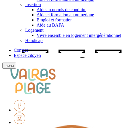
Insertion
Aide au permis de conduire
Aide et formation au numérique
Emploi et formation
Aide au BAFA
Logement
Vivre ensemble en logement intergénérationnel
Handicap
Contact
Espace citoyen
Afficher
menu
le
Ville
menu
de
mobile
Valras-
Plage
Facebook
Instagram