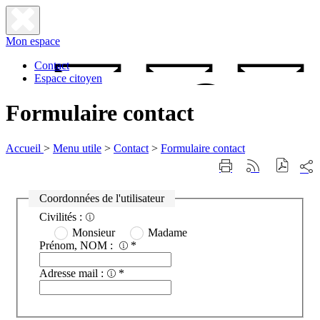
Fermer
Mon espace
la
recherche
Contact
Espace citoyen
Formulaire contact
Accueil
>
Menu utile
>
Contact
>
Formulaire contact
Part
Imprimer
Générer
sur
cette
le
les
page
flux
Coordonnées de l'utilisateur
rése
RSS
Nous contacter
soci
Civilités :
Monsieur
Madame
Prénom, NOM :
*
Adresse mail :
*