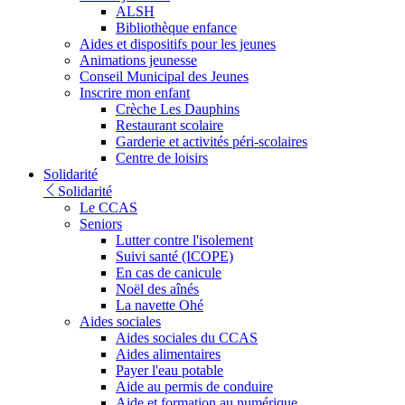
ALSH
Bibliothèque enfance
Aides et dispositifs pour les jeunes
Animations jeunesse
Conseil Municipal des Jeunes
Inscrire mon enfant
Crèche Les Dauphins
Restaurant scolaire
Garderie et activités péri-scolaires
Centre de loisirs
Solidarité
Solidarité
Le CCAS
Seniors
Lutter contre l'isolement
Suivi santé (ICOPE)
En cas de canicule
Noël des aînés
La navette Ohé
Aides sociales
Aides sociales du CCAS
Aides alimentaires
Payer l'eau potable
Aide au permis de conduire
Aide et formation au numérique