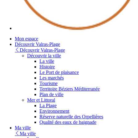
Youtube
Mon espace
Découvrir Valras-Plage
Découvrir Valras-Plage
Découvrir la ville
La ville
Histoire
Le Port de plaisance
Les marchés
Tourisme
Territoire Béziers Méditerranée
Plan de ville
Mer et Littoral
La Plage
Environnement
Réserve naturelle des Orpellières
Qualité des eaux de baignade
Ma ville
Ma ville