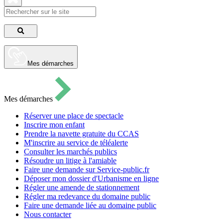
pour
ouvrir
Fermer
le
la
formulaire
recherche
de
Lancer
recherche
la
recherche
Mes démarches
Mes démarches
Réserver une place de spectacle
Inscrire mon enfant
Prendre la navette gratuite du CCAS
M'inscrire au service de téléalerte
Consulter les marchés publics
Résoudre un litige à l'amiable
Faire une demande sur Service-public.fr
Déposer mon dossier d'Urbanisme en ligne
Régler une amende de stationnement
Régler ma redevance du domaine public
Faire une demande liée au domaine public
Nous contacter