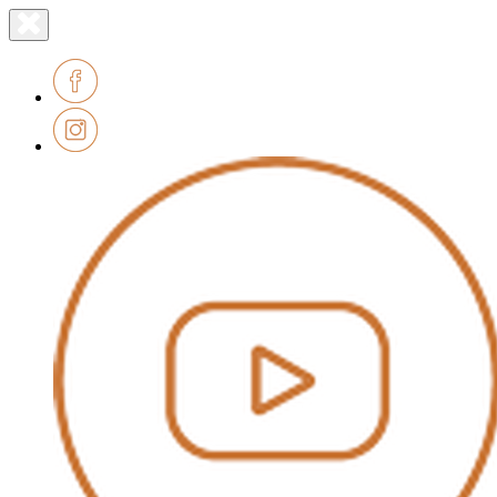
Lien
Fermer
le
page
menu
accueil
Facebook
Instagram