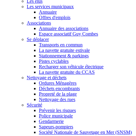
Les élus
Les services municipaux
Annuaire
Offres d'emplois
Associations
Annuaire des associations
Espace associatif Guy Combes
Se déplacer
Transports en commun
La navette gratuite estivale
Stationnement & parkings
Pistes cyclables
Recharger son véhicule électrique
La navette gratuite du CCAS
Nettoyage et déchets
Ordures Ménagères
Déchets encombrants
Propreté de la plage
Nettoyage des rues
Sécurité
Prévenir les risques
Police municipale
Gendarmerie
Sapeurs-pompiers
Société Nationale de Sauvetage en Mer (SNSM)