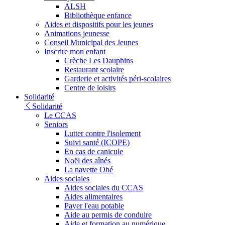
ALSH
Bibliothèque enfance
Aides et dispositifs pour les jeunes
Animations jeunesse
Conseil Municipal des Jeunes
Inscrire mon enfant
Crèche Les Dauphins
Restaurant scolaire
Garderie et activités péri-scolaires
Centre de loisirs
Solidarité
Solidarité
Le CCAS
Seniors
Lutter contre l'isolement
Suivi santé (ICOPE)
En cas de canicule
Noël des aînés
La navette Ohé
Aides sociales
Aides sociales du CCAS
Aides alimentaires
Payer l'eau potable
Aide au permis de conduire
Aide et formation au numérique