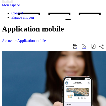
Fermer
Mon espace
la
recherche
Contact
Espace citoyen
Application mobile
Accueil
>
Application mobile
Part
Imprimer
Générer
sur
cette
le
les
page
flux
rése
RSS
soci