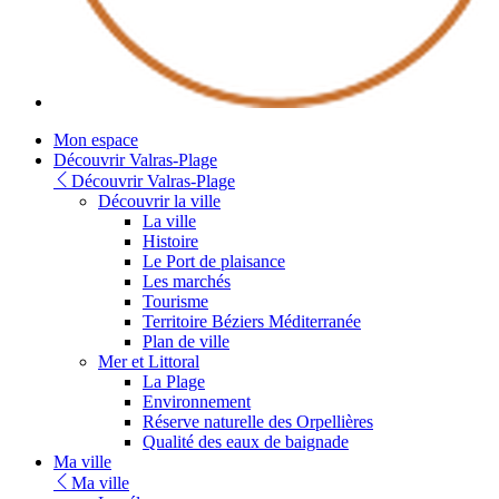
Youtube
Mon espace
Découvrir Valras-Plage
Découvrir Valras-Plage
Découvrir la ville
La ville
Histoire
Le Port de plaisance
Les marchés
Tourisme
Territoire Béziers Méditerranée
Plan de ville
Mer et Littoral
La Plage
Environnement
Réserve naturelle des Orpellières
Qualité des eaux de baignade
Ma ville
Ma ville