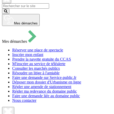
pour
ouvrir
Fermer
le
la
Lancer
formulaire
recherche
la
de
recherche
recherche
Mes démarches
Mes démarches
Réserver une place de spectacle
Inscrire mon enfant
Prendre la navette gratuite du CCAS
M'inscrire au service de téléalerte
Consulter les marchés publics
Résoudre un litige à l'amiable
Faire une demande sur Service-public.fr
Déposer mon dossier d'Urbanisme en ligne
Régler une amende de stationnement
Régler ma redevance du domaine public
Faire une demande liée au domaine public
Nous contacter