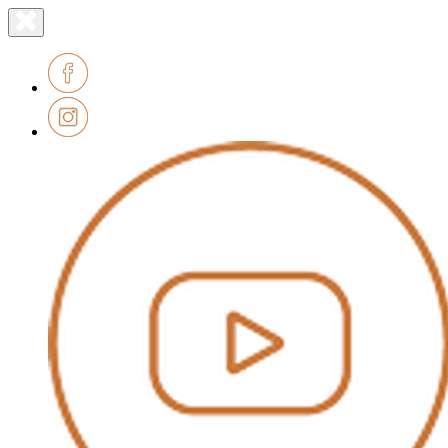
Lien
Fermer
le
page
menu
accueil
Facebook
Instagram