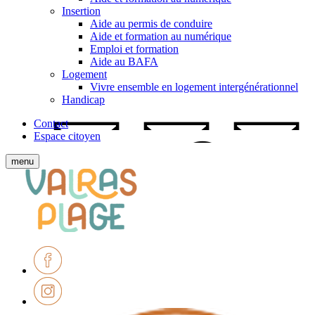
Insertion
Aide au permis de conduire
Aide et formation au numérique
Emploi et formation
Aide au BAFA
Logement
Vivre ensemble en logement intergénérationnel
Handicap
Contact
Espace citoyen
Afficher
menu
le
Ville
menu
de
mobile
Valras-
Plage
Facebook
Instagram