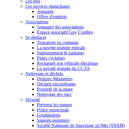
Les élus
Les services municipaux
Annuaire
Offres d'emplois
Associations
Annuaire des associations
Espace associatif Guy Combes
Se déplacer
Transports en commun
La navette gratuite estivale
Stationnement & parkings
Pistes cyclables
Recharger son véhicule électrique
La navette gratuite du CCAS
Nettoyage et déchets
Ordures Ménagères
Déchets encombrants
Propreté de la plage
Nettoyage des rues
Sécurité
Prévenir les risques
Police municipale
Gendarmerie
Sapeurs-pompiers
Société Nationale de Sauvetage en Mer (SNSM)