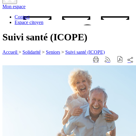
Fermer
Mon espace
la
recherche
Contact
Espace citoyen
Suivi santé (ICOPE)
Accueil
>
Solidarité
>
Seniors
>
Suivi santé (ICOPE)
Part
Imprimer
Générer
sur
cette
le
les
page
flux
rése
RSS
soci