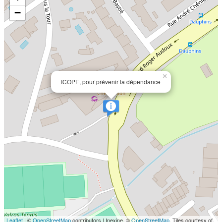
−
×
ICOPE, pour prévenir la dépendance
Leaflet
| ©
OpenStreetMap
contributors | Inexine, ©
OpenStreetMap
, Tiles courtesy of