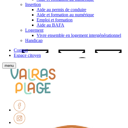
Insertion
Aide au permis de conduire
Aide et formation au numérique
Emploi et formation
Aide au BAFA
Logement
Vivre ensemble en logement intergénérationnel
Handicap
Contact
Espace citoyen
Afficher
menu
le
Ville
menu
de
mobile
Valras-
Plage
Facebook
Instagram