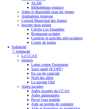
ALSH
Bibliothèque enfance
Aides et dispositifs pour les jeunes
Animations jeunesse
Conseil Municipal des Jeunes
Inscrire mon enfant
Crèche Les Dauphins
Restaurant scolaire
Garderie et activités péri-scolaires
Centre de loisirs
Solidarité
Solidarité
Le CCAS
Seniors
Lutter contre l'isolement
Suivi santé (ICOPE)
En cas de canicule
Noël des aînés
La navette Ohé
Aides sociales
Aides sociales du CCAS
Aides alimentaires
Payer l'eau potable
Aide au permis de conduire
Aide et formation au numérique