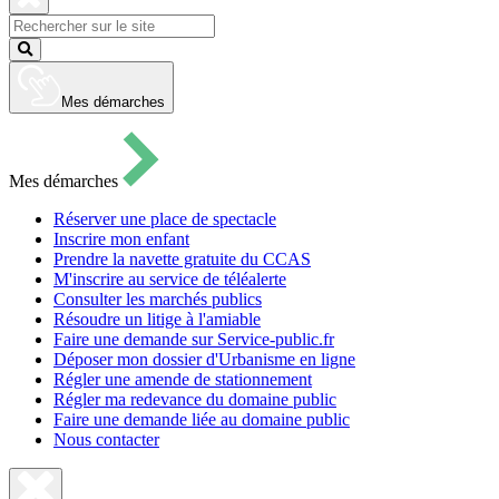
pour
ouvrir
Fermer
le
la
Lancer
formulaire
recherche
la
de
recherche
recherche
Mes démarches
Mes démarches
Réserver une place de spectacle
Inscrire mon enfant
Prendre la navette gratuite du CCAS
M'inscrire au service de téléalerte
Consulter les marchés publics
Résoudre un litige à l'amiable
Faire une demande sur Service-public.fr
Déposer mon dossier d'Urbanisme en ligne
Régler une amende de stationnement
Régler ma redevance du domaine public
Faire une demande liée au domaine public
Nous contacter