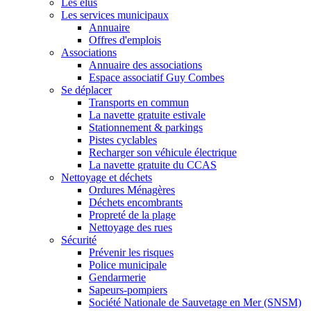
Les élus
Les services municipaux
Annuaire
Offres d'emplois
Associations
Annuaire des associations
Espace associatif Guy Combes
Se déplacer
Transports en commun
La navette gratuite estivale
Stationnement & parkings
Pistes cyclables
Recharger son véhicule électrique
La navette gratuite du CCAS
Nettoyage et déchets
Ordures Ménagères
Déchets encombrants
Propreté de la plage
Nettoyage des rues
Sécurité
Prévenir les risques
Police municipale
Gendarmerie
Sapeurs-pompiers
Société Nationale de Sauvetage en Mer (SNSM)