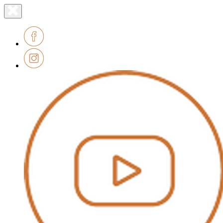
Lien
Fermer
le
page
menu
accueil
Facebook
Instagram