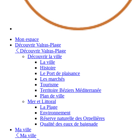
Youtube
Mon espace
Découvrir Valras-Plage
Découvrir Valras-Plage
Découvrir la ville
La ville
Histoire
Le Port de plaisance
Les marchés
Tourisme
Territoire Béziers Méditerranée
Plan de ville
Mer et Littoral
La Plage
Environnement
Réserve naturelle des Orpellières
Qualité des eaux de baignade
Ma ville
Ma ville