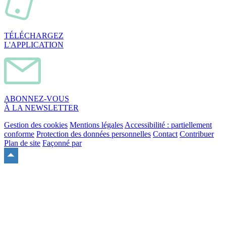
TÉLÉCHARGEZ
L'APPLICATION
ABONNEZ-VOUS
À LA NEWSLETTER
Gestion des cookies
Mentions légales
Accessibilité : partiellement
conforme
Protection des données personnelles
Contact
Contribuer
Plan de site
Façonné par
Remonter
en
haut
du
site