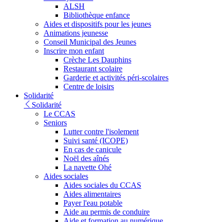
ALSH
Bibliothèque enfance
Aides et dispositifs pour les jeunes
Animations jeunesse
Conseil Municipal des Jeunes
Inscrire mon enfant
Crèche Les Dauphins
Restaurant scolaire
Garderie et activités péri-scolaires
Centre de loisirs
Solidarité
Solidarité
Le CCAS
Seniors
Lutter contre l'isolement
Suivi santé (ICOPE)
En cas de canicule
Noël des aînés
La navette Ohé
Aides sociales
Aides sociales du CCAS
Aides alimentaires
Payer l'eau potable
Aide au permis de conduire
Aide et formation au numérique