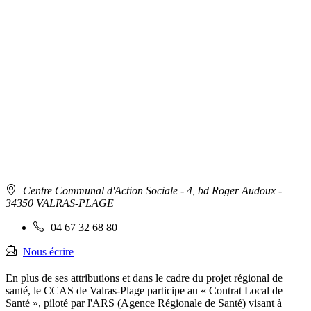
Leaflet
| ©
OpenStreetMa
contributors |
Inexine, ©
OpenStreetMa
Tiles courtesy
of
Humanitaria
OpenStreetMa
Team
Adresse
Centre Communal d'Action Sociale
- 4, bd Roger Audoux -
:
34350 VALRAS-PLAGE
Téléphone
04 67 32 68 80
fixe
:
Nous écrire
En plus de ses attributions et dans le cadre du projet régional de
santé, le CCAS de Valras-Plage participe au « Contrat Local de
Santé », piloté par l'ARS (Agence Régionale de Santé) visant à