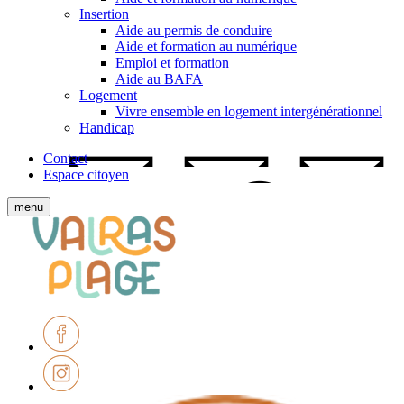
Insertion
Aide au permis de conduire
Aide et formation au numérique
Emploi et formation
Aide au BAFA
Logement
Vivre ensemble en logement intergénérationnel
Handicap
Contact
Espace citoyen
Afficher
menu
le
Ville
menu
de
mobile
Valras-
Plage
Facebook
Instagram