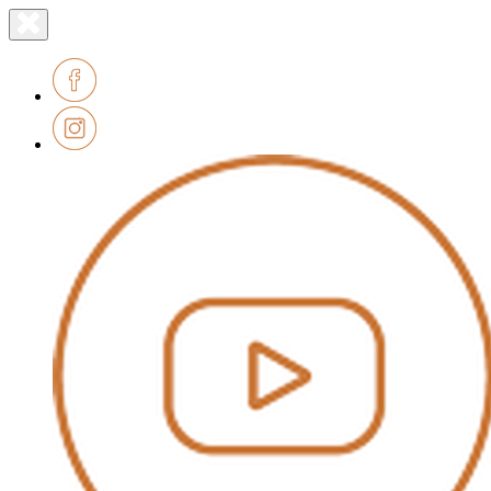
Lien
Fermer
le
page
menu
accueil
Facebook
Instagram