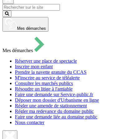
pour
ouvrir
Fermer
le
la
Lancer
formulaire
recherche
la
de
recherche
recherche
Mes démarches
Mes démarches
Réserver une place de spectacle
Inscrire mon enfant
Prendre la navette gratuite du CCAS
M'inscrire au service de téléalerte
Consulter les marchés publics
Résoudre un litige à l'amiable
Faire une demande sur Service-public.fr
Déposer mon dossier d'Urbanisme en ligne
Régler une amende de stationnement
Régler ma redevance du domaine public
Faire une demande liée au domaine public
Nous contacter