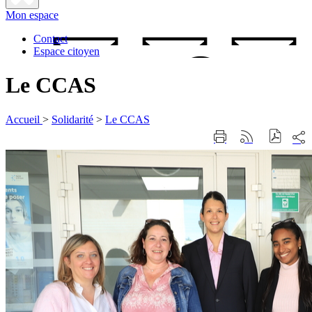
Fermer
Mon espace
la
recherche
Contact
Espace citoyen
Le CCAS
Accueil
>
Solidarité
>
Le CCAS
Part
Imprimer
Générer
sur
cette
le
les
page
flux
rése
RSS
soci