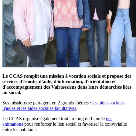
Le CCAS remplit une mission à vocation sociale et propose des
services d'écoute, d'aide, d'information, d'orientation et
Le CCAS de Valras-Plage
d'accompagnement des Valrasssiens dans leurs démarches liées
au social.
Ses missions se partagent en 2 grands thèmes :
les aides sociales
légales et les aides sociales facultatives
.
Le CCAS organise également tout au long de l’année
des
animations
pour renforcer le lien social et favoriser la convivialité
entre les habitants.