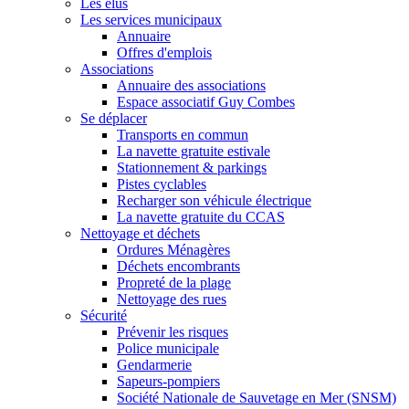
Les élus
Les services municipaux
Annuaire
Offres d'emplois
Associations
Annuaire des associations
Espace associatif Guy Combes
Se déplacer
Transports en commun
La navette gratuite estivale
Stationnement & parkings
Pistes cyclables
Recharger son véhicule électrique
La navette gratuite du CCAS
Nettoyage et déchets
Ordures Ménagères
Déchets encombrants
Propreté de la plage
Nettoyage des rues
Sécurité
Prévenir les risques
Police municipale
Gendarmerie
Sapeurs-pompiers
Société Nationale de Sauvetage en Mer (SNSM)