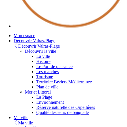
Youtube
Mon espace
Découvrir Valras-Plage
Découvrir Valras-Plage
Découvrir la ville
La ville
Histoire
Le Port de plaisance
Les marchés
Tourisme
Territoire Béziers Méditerranée
Plan de ville
Mer et Littoral
La Plage
Environnement
Réserve naturelle des Orpellières
Qualité des eaux de baignade
Ma ville
Ma ville