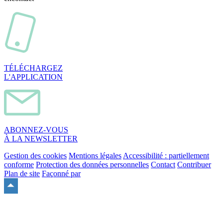
TÉLÉCHARGEZ
L'APPLICATION
ABONNEZ-VOUS
À LA NEWSLETTER
Gestion des cookies
Mentions légales
Accessibilité : partiellement
conforme
Protection des données personnelles
Contact
Contribuer
Plan de site
Façonné par
Remonter
en
haut
du
site