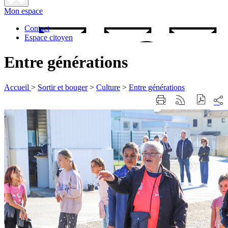
Fermer
Mon espace
la
recherche
Contact
Espace citoyen
Entre générations
Accueil
>
Sortir et bouger
>
Culture
>
Entre générations
Part
Imprimer
Générer
sur
cette
le
les
page
flux
rése
RSS
soci