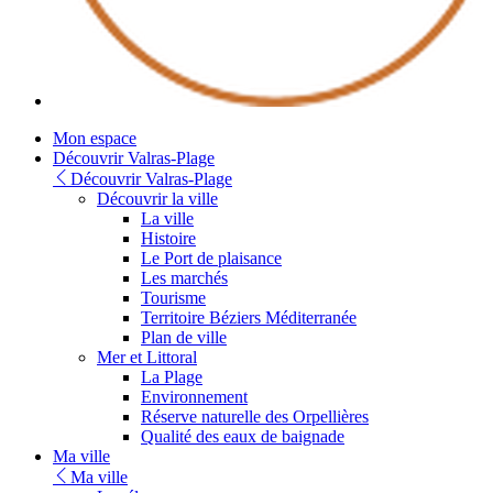
Youtube
Mon espace
Découvrir Valras-Plage
Découvrir Valras-Plage
Découvrir la ville
La ville
Histoire
Le Port de plaisance
Les marchés
Tourisme
Territoire Béziers Méditerranée
Plan de ville
Mer et Littoral
La Plage
Environnement
Réserve naturelle des Orpellières
Qualité des eaux de baignade
Ma ville
Ma ville