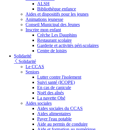
ALSH
Bibliothèque enfance
Aides et dispositifs pour les jeunes
Animations jeunesse
Conseil Municipal des Jeunes
Inscrire mon enfant
Crèche Les Dauphins
Restaurant scolaire
Garderie et activités péri-scolaires
Centre de loisirs
Solidarité
Solidarité
Le CCAS
Seniors
Lutter contre l'isolement
Suivi santé (ICOPE)
En cas de canicule
Noël des aînés
La navette Ohé
Aides sociales
Aides sociales du CCAS
Aides alimentaires
Payer l'eau potable
Aide au permis de conduire
Aide et formation au numérique