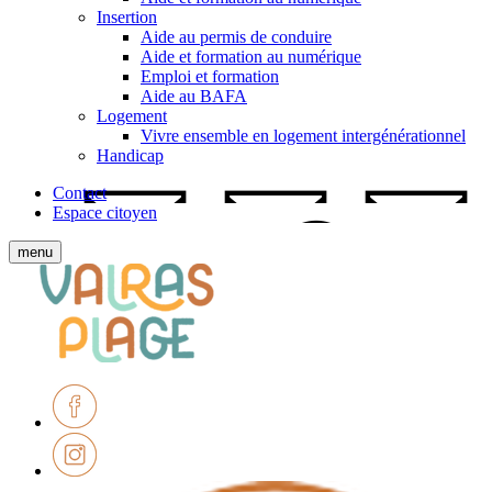
Insertion
Aide au permis de conduire
Aide et formation au numérique
Emploi et formation
Aide au BAFA
Logement
Vivre ensemble en logement intergénérationnel
Handicap
Contact
Espace citoyen
Afficher
menu
le
Ville
menu
de
mobile
Valras-
Plage
Facebook
Instagram