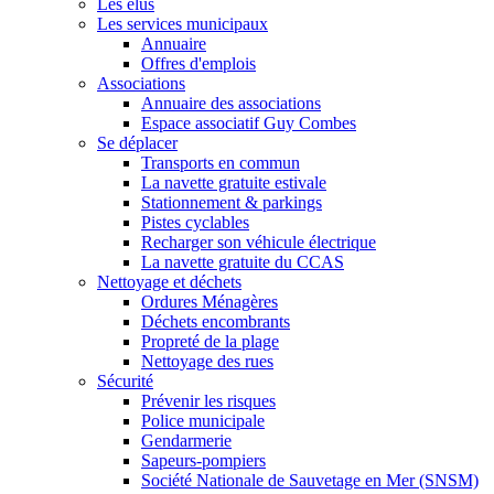
Les élus
Les services municipaux
Annuaire
Offres d'emplois
Associations
Annuaire des associations
Espace associatif Guy Combes
Se déplacer
Transports en commun
La navette gratuite estivale
Stationnement & parkings
Pistes cyclables
Recharger son véhicule électrique
La navette gratuite du CCAS
Nettoyage et déchets
Ordures Ménagères
Déchets encombrants
Propreté de la plage
Nettoyage des rues
Sécurité
Prévenir les risques
Police municipale
Gendarmerie
Sapeurs-pompiers
Société Nationale de Sauvetage en Mer (SNSM)