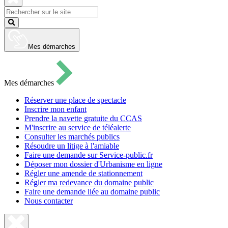
pour
ouvrir
Fermer
le
la
Lancer
formulaire
recherche
la
de
recherche
recherche
Mes démarches
Mes démarches
Réserver une place de spectacle
Inscrire mon enfant
Prendre la navette gratuite du CCAS
M'inscrire au service de téléalerte
Consulter les marchés publics
Résoudre un litige à l'amiable
Faire une demande sur Service-public.fr
Déposer mon dossier d'Urbanisme en ligne
Régler une amende de stationnement
Régler ma redevance du domaine public
Faire une demande liée au domaine public
Nous contacter