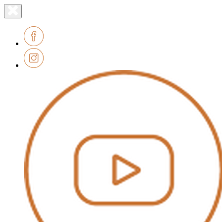
Lien
Fermer
le
page
menu
accueil
Facebook
Instagram