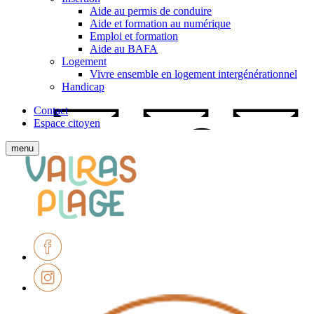
Aide au permis de conduire
Aide et formation au numérique
Emploi et formation
Aide au BAFA
Logement
Vivre ensemble en logement intergénérationnel
Handicap
Contact
Espace citoyen
Afficher
menu
le
Ville
menu
de
mobile
Valras-
Plage
Facebook
Instagram