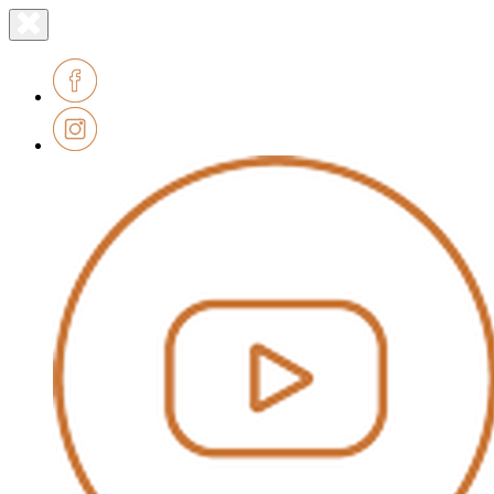
Lien
Fermer
le
page
menu
accueil
Facebook
Instagram