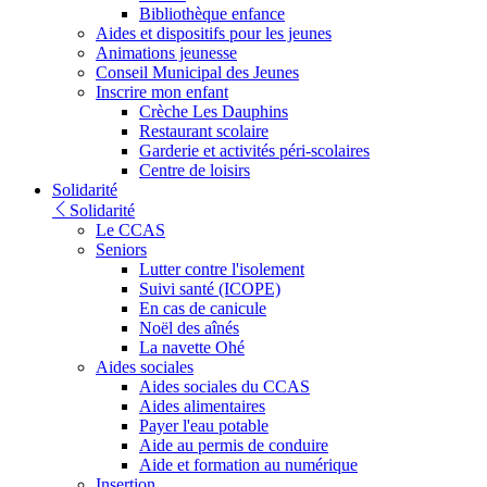
Bibliothèque enfance
Aides et dispositifs pour les jeunes
Animations jeunesse
Conseil Municipal des Jeunes
Inscrire mon enfant
Crèche Les Dauphins
Restaurant scolaire
Garderie et activités péri-scolaires
Centre de loisirs
Solidarité
Solidarité
Le CCAS
Seniors
Lutter contre l'isolement
Suivi santé (ICOPE)
En cas de canicule
Noël des aînés
La navette Ohé
Aides sociales
Aides sociales du CCAS
Aides alimentaires
Payer l'eau potable
Aide au permis de conduire
Aide et formation au numérique
Insertion