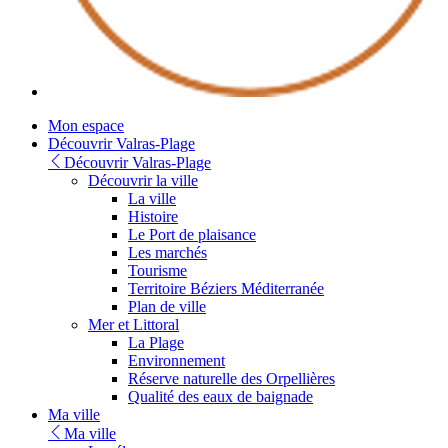
Mon espace
Découvrir Valras-Plage
Découvrir Valras-Plage
Découvrir la ville
La ville
Histoire
Le Port de plaisance
Les marchés
Tourisme
Territoire Béziers Méditerranée
Plan de ville
Mer et Littoral
La Plage
Environnement
Réserve naturelle des Orpellières
Qualité des eaux de baignade
Ma ville
Ma ville