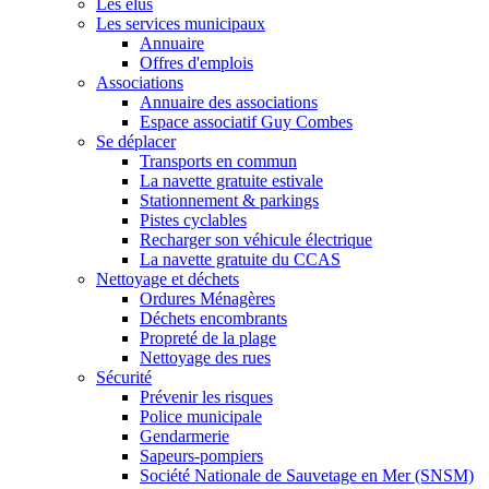
Les élus
Les services municipaux
Annuaire
Offres d'emplois
Associations
Annuaire des associations
Espace associatif Guy Combes
Se déplacer
Transports en commun
La navette gratuite estivale
Stationnement & parkings
Pistes cyclables
Recharger son véhicule électrique
La navette gratuite du CCAS
Nettoyage et déchets
Ordures Ménagères
Déchets encombrants
Propreté de la plage
Nettoyage des rues
Sécurité
Prévenir les risques
Police municipale
Gendarmerie
Sapeurs-pompiers
Société Nationale de Sauvetage en Mer (SNSM)