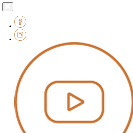
Lien
Fermer
le
page
menu
accueil
Facebook
Instagram