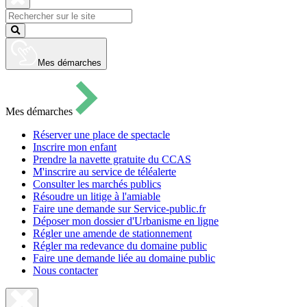
pour
ouvrir
Fermer
le
la
Lancer
formulaire
recherche
la
de
recherche
recherche
Mes démarches
Mes démarches
Réserver une place de spectacle
Inscrire mon enfant
Prendre la navette gratuite du CCAS
M'inscrire au service de téléalerte
Consulter les marchés publics
Résoudre un litige à l'amiable
Faire une demande sur Service-public.fr
Déposer mon dossier d'Urbanisme en ligne
Régler une amende de stationnement
Régler ma redevance du domaine public
Faire une demande liée au domaine public
Nous contacter