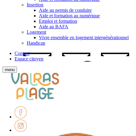
Insertion
Aide au permis de conduire
Aide et formation au numérique
Emploi et formation
Aide au BAFA
Logement
Vivre ensemble en logement intergénérationnel
Handicap
Contact
Espace citoyen
Afficher
menu
le
Ville
menu
de
mobile
Valras-
Plage
Facebook
Instagram