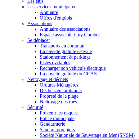
Les élus
Les services municipaux
Annuaire
Offres d'emplois
Associations
Annuaire des associations
Espace associatif Guy Combes
Se déplacer
Transports en commun
La navette gratuite estivale
Stationnement & parkings
Pistes cyclables
Recharger son véhicule électrique
La navette gratuite du CCAS
Nettoyage et déchets
Ordures Ménagères
Déchets encombrants
Propreté de la plage
Nettoyage des rues
Sécurité
Prévenir les risques
Police municipale
Gendarmerie
Sapeurs-pompiers
Société Nationale de Sauvetage en Mer (SNSM)