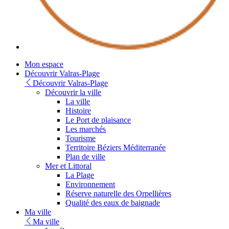
Youtube
Mon espace
Découvrir Valras-Plage
Découvrir Valras-Plage
Découvrir la ville
La ville
Histoire
Le Port de plaisance
Les marchés
Tourisme
Territoire Béziers Méditerranée
Plan de ville
Mer et Littoral
La Plage
Environnement
Réserve naturelle des Orpellières
Qualité des eaux de baignade
Ma ville
Ma ville