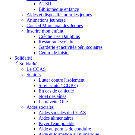
ALSH
Bibliothèque enfance
Aides et dispositifs pour les jeunes
Animations jeunesse
Conseil Municipal des Jeunes
Inscrire mon enfant
Crèche Les Dauphins
Restaurant scolaire
Garderie et activités péri-scolaires
Centre de loisirs
Solidarité
Solidarité
Le CCAS
Seniors
Lutter contre l'isolement
Suivi santé (ICOPE)
En cas de canicule
Noël des aînés
La navette Ohé
Aides sociales
Aides sociales du CCAS
Aides alimentaires
Payer l'eau potable
Aide au permis de conduire
Aide et formation au numérique