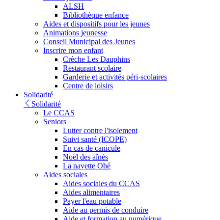
ALSH
Bibliothèque enfance
Aides et dispositifs pour les jeunes
Animations jeunesse
Conseil Municipal des Jeunes
Inscrire mon enfant
Crèche Les Dauphins
Restaurant scolaire
Garderie et activités péri-scolaires
Centre de loisirs
Solidarité
Solidarité
Le CCAS
Seniors
Lutter contre l'isolement
Suivi santé (ICOPE)
En cas de canicule
Noël des aînés
La navette Ohé
Aides sociales
Aides sociales du CCAS
Aides alimentaires
Payer l'eau potable
Aide au permis de conduire
Aide et formation au numérique