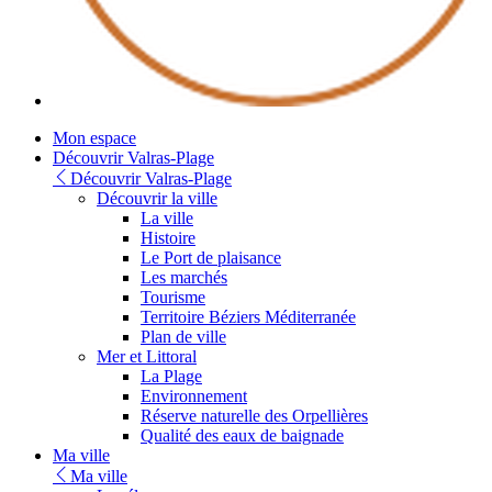
Youtube
Mon espace
Découvrir Valras-Plage
Découvrir Valras-Plage
Découvrir la ville
La ville
Histoire
Le Port de plaisance
Les marchés
Tourisme
Territoire Béziers Méditerranée
Plan de ville
Mer et Littoral
La Plage
Environnement
Réserve naturelle des Orpellières
Qualité des eaux de baignade
Ma ville
Ma ville