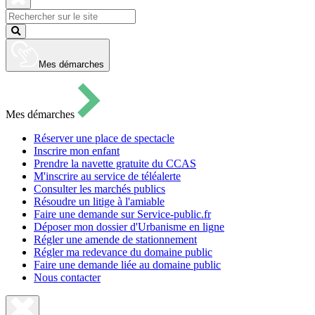
pour
ouvrir
Fermer
le
la
Lancer
formulaire
recherche
la
de
recherche
recherche
Mes démarches
Mes démarches
Réserver une place de spectacle
Inscrire mon enfant
Prendre la navette gratuite du CCAS
M'inscrire au service de téléalerte
Consulter les marchés publics
Résoudre un litige à l'amiable
Faire une demande sur Service-public.fr
Déposer mon dossier d'Urbanisme en ligne
Régler une amende de stationnement
Régler ma redevance du domaine public
Faire une demande liée au domaine public
Nous contacter