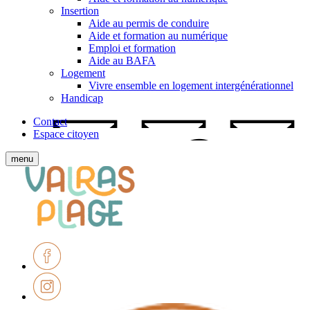
Insertion
Aide au permis de conduire
Aide et formation au numérique
Emploi et formation
Aide au BAFA
Logement
Vivre ensemble en logement intergénérationnel
Handicap
Contact
Espace citoyen
Afficher
menu
le
Ville
menu
de
mobile
Valras-
Plage
Facebook
Instagram