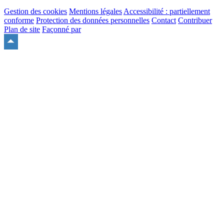
Gestion des cookies
Mentions légales
Accessibilité : partiellement
conforme
Protection des données personnelles
Contact
Contribuer
Plan de site
Façonné par
Remonter
en
haut
du
site