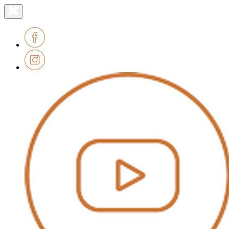
Lien
Fermer
le
page
menu
accueil
Facebook
Instagram