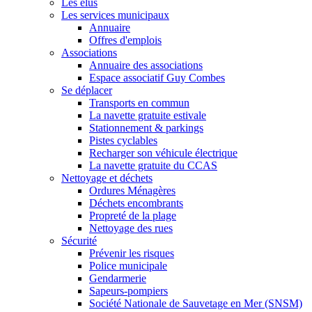
Les élus
Les services municipaux
Annuaire
Offres d'emplois
Associations
Annuaire des associations
Espace associatif Guy Combes
Se déplacer
Transports en commun
La navette gratuite estivale
Stationnement & parkings
Pistes cyclables
Recharger son véhicule électrique
La navette gratuite du CCAS
Nettoyage et déchets
Ordures Ménagères
Déchets encombrants
Propreté de la plage
Nettoyage des rues
Sécurité
Prévenir les risques
Police municipale
Gendarmerie
Sapeurs-pompiers
Société Nationale de Sauvetage en Mer (SNSM)