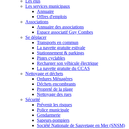
Les élus
Les services municipaux
Annuaire
Offres d'emplois
Associations
Annuaire des associations
Espace associatif Guy Combes
Se déplacer
Transports en commun
La navette gratuite estivale
Stationnement & parkings
Pistes cyclables
Recharger son véhicule électrique
La navette gratuite du CCAS
Nettoyage et déchets
Ordures Ménagères
Déchets encombrants
Propreté de la plage
Nettoyage des rues
Sécurité
Prévenir les risques
Police municipale
Gendarmerie
Sapeurs-pompiers
Société Nationale de Sauvetage en Mer (SNSM)