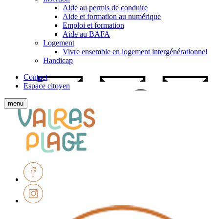
Aide au permis de conduire
Aide et formation au numérique
Emploi et formation
Aide au BAFA
Logement
Vivre ensemble en logement intergénérationnel
Handicap
Contact
Espace citoyen
Afficher
menu
le
Ville
menu
de
mobile
Valras-
Plage
Facebook
Instagram