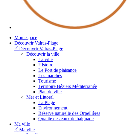
Mon espace
Découvrir Valras-Plage
Découvrir Valras-Plage
Découvrir la ville
La ville
Histoire
Le Port de plaisance
Les marchés
Tourisme
Territoire Béziers Méditerranée
Plan de ville
Mer et Littoral
La Plage
Environnement
Réserve naturelle des Orpellières
Qualité des eaux de baignade
Ma ville
Ma ville