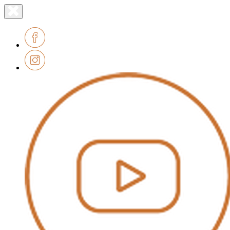
Lien
Fermer
le
page
menu
accueil
Facebook
Instagram