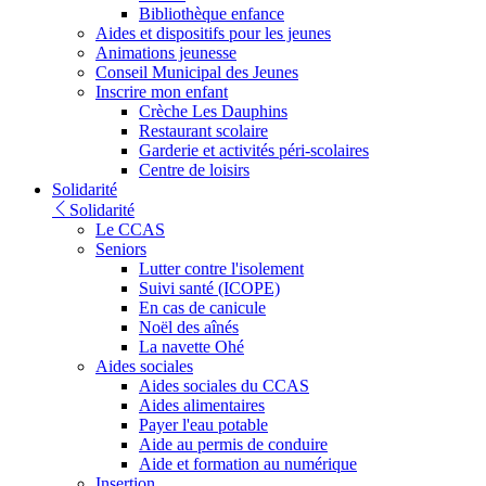
Bibliothèque enfance
Aides et dispositifs pour les jeunes
Animations jeunesse
Conseil Municipal des Jeunes
Inscrire mon enfant
Crèche Les Dauphins
Restaurant scolaire
Garderie et activités péri-scolaires
Centre de loisirs
Solidarité
Solidarité
Le CCAS
Seniors
Lutter contre l'isolement
Suivi santé (ICOPE)
En cas de canicule
Noël des aînés
La navette Ohé
Aides sociales
Aides sociales du CCAS
Aides alimentaires
Payer l'eau potable
Aide au permis de conduire
Aide et formation au numérique
Insertion