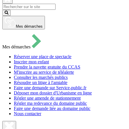
pour
ouvrir
Fermer
le
la
Lancer
formulaire
recherche
la
de
recherche
recherche
Mes démarches
Mes démarches
Réserver une place de spectacle
Inscrire mon enfant
Prendre la navette gratuite du CCAS
M'inscrire au service de téléalerte
Consulter les marchés publics
Résoudre un litige à l'amiable
Faire une demande sur Service-public.fr
Déposer mon dossier d'Urbanisme en ligne
Régler une amende de stationnement
Régler ma redevance du domaine public
Faire une demande liée au domaine public
Nous contacter