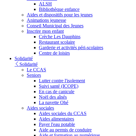
ALSH
Bibliothèque enfance
Aides et dispositifs pour les jeunes
Animations jeunesse
Conseil Municipal des Jeunes
Inscrire mon enfant
Crèche Les Dauphins
Restaurant scolaire
Garderie et activités péri-scolaires
Centre de loisirs
Solidarité
Solidarité
Le CCAS
Seniors
Lutter contre l'isolement
Suivi santé (ICOPE)
En cas de canicule
Noël des aînés
La navette Ohé
Aides sociales
Aides sociales du CCAS
Aides alimentaires
Payer l'eau potable
Aide au permis de conduire
Aide et formation au numérique