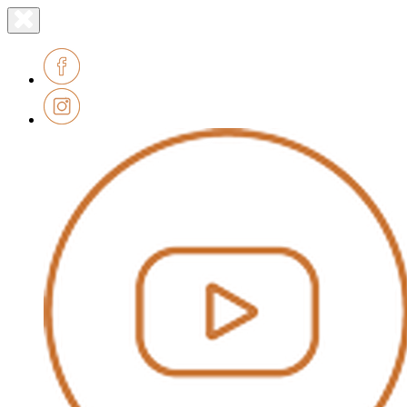
Lien
Fermer
le
page
menu
accueil
Facebook
Instagram