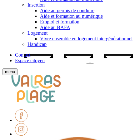
Insertion
Aide au permis de conduire
Aide et formation au numérique
Emploi et formation
Aide au BAFA
Logement
Vivre ensemble en logement intergénérationnel
Handicap
Contact
Espace citoyen
Afficher
menu
le
Ville
menu
de
mobile
Valras-
Plage
Facebook
Instagram