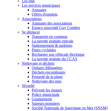
Les élus
Les services municipaux
Annuaire
Offres d'emplois
Associations
Annuaire des associations
Espace associatif Guy Combes
Se déplacer
Transports en commun
La navette gratuite estivale
Stationnement & parkings
Pistes cyclables
Recharger son véhicule électrique
La navette gratuite du CCAS
Nettoyage et déchets
Ordures Ménagères
Déchets encombrants
Propreté de la plage
Nettoyage des rues
Sécurité
Prévenir les risques
Police municipale
Gendarmerie
Sapeurs-pompiers
Société Nationale de Sauvetage en Mer (SNSM)