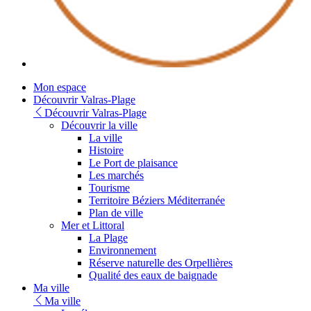
Youtube
Mon espace
Découvrir Valras-Plage
Découvrir Valras-Plage
Découvrir la ville
La ville
Histoire
Le Port de plaisance
Les marchés
Tourisme
Territoire Béziers Méditerranée
Plan de ville
Mer et Littoral
La Plage
Environnement
Réserve naturelle des Orpellières
Qualité des eaux de baignade
Ma ville
Ma ville