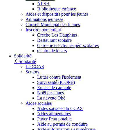
ALSH
Bibliothèque enfance
Aides et dispositifs pour les jeunes
Animations jeunesse
Conseil Municipal des Jeunes
Inscrire mon enfant
Crèche Les Dauphins
Restaurant scolaire
Garderie et activités péri-scolaires
Centre de loisirs
Solidarité
Solidarité
Le CCAS
Seniors
Lutter contre l'isolement
Suivi santé (ICOPE)
En cas de canicule
Noël des aînés
La navette Ohé
Aides sociales
Aides sociales du CCAS
Aides alimentaires
Payer l'eau potable
Aide au permis de conduire
Aide et formation au numérique