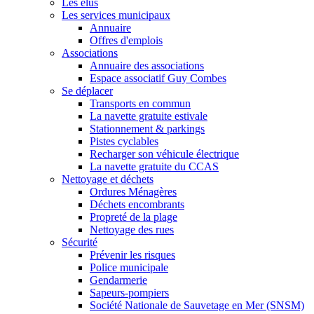
Les élus
Les services municipaux
Annuaire
Offres d'emplois
Associations
Annuaire des associations
Espace associatif Guy Combes
Se déplacer
Transports en commun
La navette gratuite estivale
Stationnement & parkings
Pistes cyclables
Recharger son véhicule électrique
La navette gratuite du CCAS
Nettoyage et déchets
Ordures Ménagères
Déchets encombrants
Propreté de la plage
Nettoyage des rues
Sécurité
Prévenir les risques
Police municipale
Gendarmerie
Sapeurs-pompiers
Société Nationale de Sauvetage en Mer (SNSM)