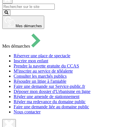
pour
ouvrir
Fermer
le
la
Lancer
formulaire
recherche
la
de
recherche
recherche
Mes démarches
Mes démarches
Réserver une place de spectacle
Inscrire mon enfant
Prendre la navette gratuite du CCAS
M'inscrire au service de téléalerte
Consulter les marchés publics
Résoudre un litige à l'amiable
Faire une demande sur Service-public.fr
Déposer mon dossier d'Urbanisme en ligne
Régler une amende de stationnement
Régler ma redevance du domaine public
Faire une demande liée au domaine public
Nous contacter