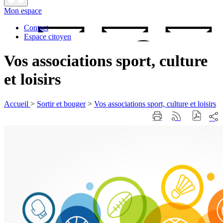
Fermer
Mon espace
la
recherche
Contact
Espace citoyen
Vos associations sport, culture
et loisirs
Accueil
>
Sortir et bouger
>
Vos associations sport, culture et loisirs
Part
Imprimer
Générer
sur
cette
le
les
page
flux
rése
RSS
soci