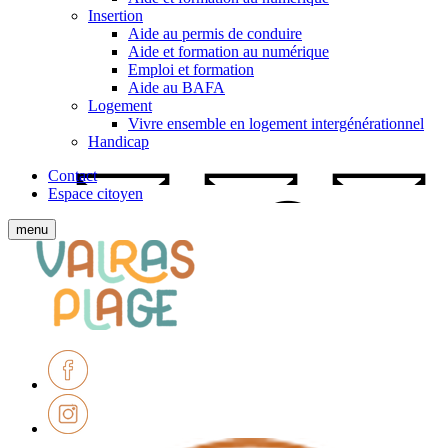
Insertion
Aide au permis de conduire
Aide et formation au numérique
Emploi et formation
Aide au BAFA
Logement
Vivre ensemble en logement intergénérationnel
Handicap
Contact
Espace citoyen
Afficher
menu
le
Ville
menu
de
mobile
Valras-
Plage
Facebook
Instagram