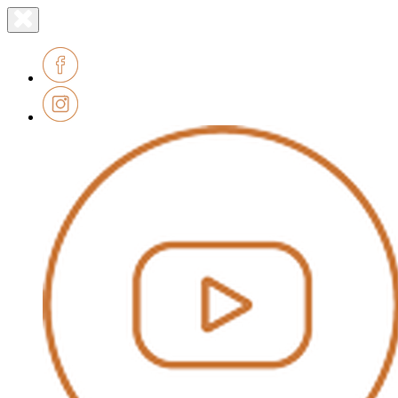
Lien
Fermer
le
page
menu
accueil
Facebook
Instagram