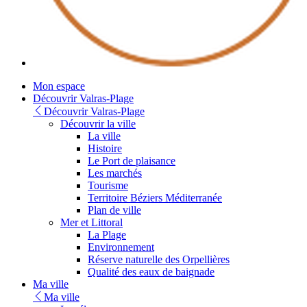
Youtube
Mon espace
Découvrir Valras-Plage
Découvrir Valras-Plage
Découvrir la ville
La ville
Histoire
Le Port de plaisance
Les marchés
Tourisme
Territoire Béziers Méditerranée
Plan de ville
Mer et Littoral
La Plage
Environnement
Réserve naturelle des Orpellières
Qualité des eaux de baignade
Ma ville
Ma ville