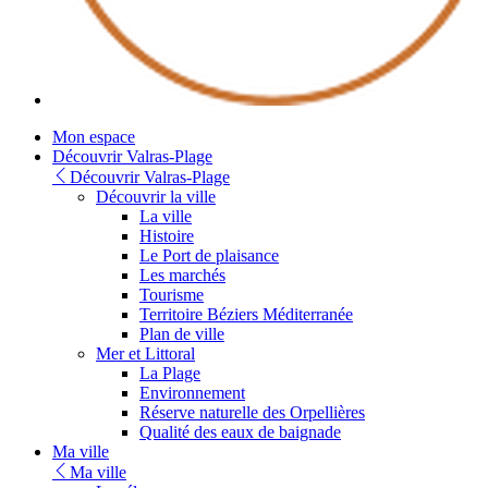
Youtube
Mon espace
Découvrir Valras-Plage
Découvrir Valras-Plage
Découvrir la ville
La ville
Histoire
Le Port de plaisance
Les marchés
Tourisme
Territoire Béziers Méditerranée
Plan de ville
Mer et Littoral
La Plage
Environnement
Réserve naturelle des Orpellières
Qualité des eaux de baignade
Ma ville
Ma ville