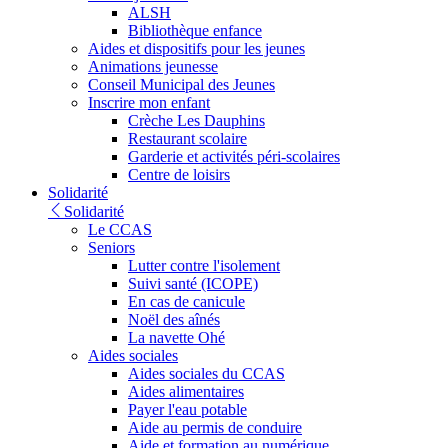
ALSH
Bibliothèque enfance
Aides et dispositifs pour les jeunes
Animations jeunesse
Conseil Municipal des Jeunes
Inscrire mon enfant
Crèche Les Dauphins
Restaurant scolaire
Garderie et activités péri-scolaires
Centre de loisirs
Solidarité
Solidarité
Le CCAS
Seniors
Lutter contre l'isolement
Suivi santé (ICOPE)
En cas de canicule
Noël des aînés
La navette Ohé
Aides sociales
Aides sociales du CCAS
Aides alimentaires
Payer l'eau potable
Aide au permis de conduire
Aide et formation au numérique