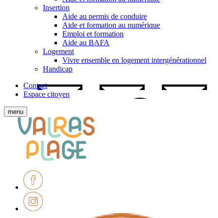
Insertion
Aide au permis de conduire
Aide et formation au numérique
Emploi et formation
Aide au BAFA
Logement
Vivre ensemble en logement intergénérationnel
Handicap
Contact
Espace citoyen
Afficher
menu
le
Ville
menu
de
mobile
Valras-
Plage
Facebook
Instagram