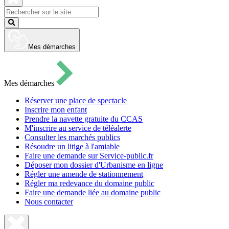
pour
ouvrir
Fermer
le
la
Lancer
formulaire
recherche
la
de
recherche
recherche
Mes démarches
Mes démarches
Réserver une place de spectacle
Inscrire mon enfant
Prendre la navette gratuite du CCAS
M'inscrire au service de téléalerte
Consulter les marchés publics
Résoudre un litige à l'amiable
Faire une demande sur Service-public.fr
Déposer mon dossier d'Urbanisme en ligne
Régler une amende de stationnement
Régler ma redevance du domaine public
Faire une demande liée au domaine public
Nous contacter