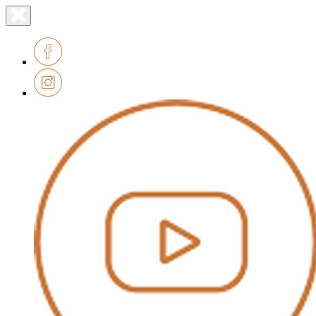
Lien
Fermer
le
page
menu
accueil
Facebook
Instagram