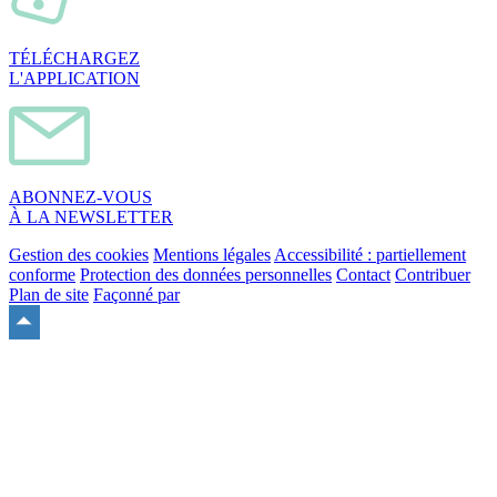
TÉLÉCHARGEZ
L'APPLICATION
ABONNEZ-VOUS
À LA NEWSLETTER
Gestion des cookies
Mentions légales
Accessibilité : partiellement
conforme
Protection des données personnelles
Contact
Contribuer
Plan de site
Façonné par
Remonter
en
haut
du
site