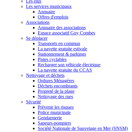
Les élus
Les services municipaux
Annuaire
Offres d'emplois
Associations
Annuaire des associations
Espace associatif Guy Combes
Se déplacer
Transports en commun
La navette gratuite estivale
Stationnement & parkings
Pistes cyclables
Recharger son véhicule électrique
La navette gratuite du CCAS
Nettoyage et déchets
Ordures Ménagères
Déchets encombrants
Propreté de la plage
Nettoyage des rues
Sécurité
Prévenir les risques
Police municipale
Gendarmerie
Sapeurs-pompiers
Société Nationale de Sauvetage en Mer (SNSM)