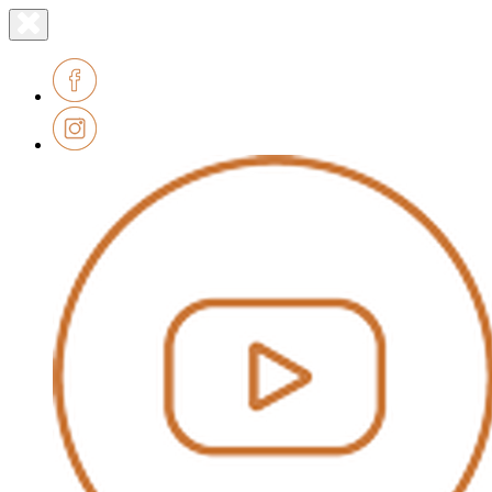
Lien
Fermer
le
page
menu
accueil
Facebook
Instagram