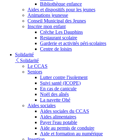
Bibliothèque enfance
Aides et dispositifs pour les jeunes
Animations jeunesse
Conseil Municipal des Jeunes
Inscrire mon enfant
Crèche Les Dauphins
Restaurant scolaire
Garderie et activités péri-scolaires
Centre de loisirs
Solidarité
Solidarité
Le CCAS
Seniors
Lutter contre l'isolement
Suivi santé (ICOPE)
En cas de canicule
Noël des aînés
La navette Ohé
Aides sociales
Aides sociales du CCAS
Aides alimentaires
Payer l'eau potable
Aide au permis de conduire
Aide et formation au numérique
Insertion