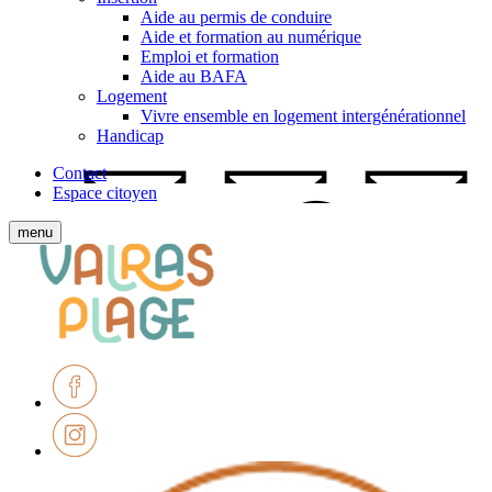
Aide au permis de conduire
Aide et formation au numérique
Emploi et formation
Aide au BAFA
Logement
Vivre ensemble en logement intergénérationnel
Handicap
Contact
Espace citoyen
Afficher
menu
le
Ville
menu
de
mobile
Valras-
Plage
Facebook
Instagram