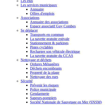
Les élus
Les services municipaux
Annuaire
Offres d'emplois
Associations
Annuaire des associations
Espace associatif Guy Combes
Se déplacer
Transports en commun
La navette gratuite estivale
Stationnement & parkings
Pistes cyclables
Recharger son véhicule électrique
La navette gratuite du CCAS
Nettoyage et déchets
Ordures Ménagères
Déchets encombrants
Propreté de la plage
Nettoyage des rues
Sécurité
Prévenir les risques
Police municipale
Gendarmerie
Sapeurs-pompiers
Société Nationale de Sauvetage en Mer (SNSM)