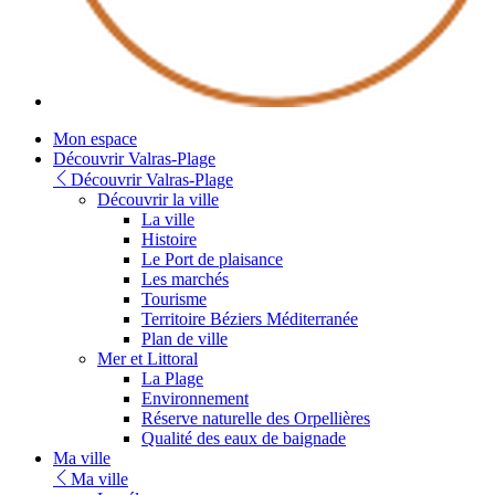
Mon espace
Découvrir Valras-Plage
Découvrir Valras-Plage
Découvrir la ville
La ville
Histoire
Le Port de plaisance
Les marchés
Tourisme
Territoire Béziers Méditerranée
Plan de ville
Mer et Littoral
La Plage
Environnement
Réserve naturelle des Orpellières
Qualité des eaux de baignade
Ma ville
Ma ville