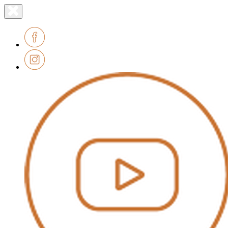
Lien
Fermer
le
page
menu
accueil
Facebook
Instagram