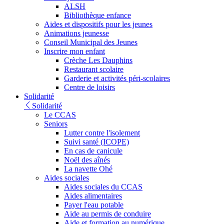
ALSH
Bibliothèque enfance
Aides et dispositifs pour les jeunes
Animations jeunesse
Conseil Municipal des Jeunes
Inscrire mon enfant
Crèche Les Dauphins
Restaurant scolaire
Garderie et activités péri-scolaires
Centre de loisirs
Solidarité
Solidarité
Le CCAS
Seniors
Lutter contre l'isolement
Suivi santé (ICOPE)
En cas de canicule
Noël des aînés
La navette Ohé
Aides sociales
Aides sociales du CCAS
Aides alimentaires
Payer l'eau potable
Aide au permis de conduire
Aide et formation au numérique