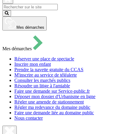
pour
ouvrir
Fermer
le
la
Lancer
formulaire
recherche
la
de
recherche
recherche
Mes démarches
Mes démarches
Réserver une place de spectacle
Inscrire mon enfant
Prendre la navette gratuite du CCAS
M'inscrire au service de téléalerte
Consulter les marchés publics
Résoudre un litige à l'amiable
Faire une demande sur Service-public.fr
Déposer mon dossier d'Urbanisme en ligne
Régler une amende de stationnement
Régler ma redevance du domaine public
Faire une demande liée au domaine public
Nous contacter