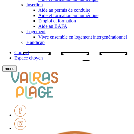
Insertion
Aide au permis de conduire
Aide et formation au numérique
Emploi et formation
Aide au BAFA
Logement
Vivre ensemble en logement intergénérationnel
Handicap
Contact
Espace citoyen
Afficher
menu
le
Ville
menu
de
mobile
Valras-
Plage
Facebook
Instagram