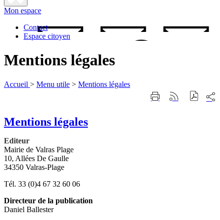
Fermer
Mon espace
la
recherche
Contact
Espace citoyen
Mentions légales
Accueil
>
Menu utile
>
Mentions légales
Part
Imprimer
Générer
sur
cette
le
les
page
flux
rése
Mentions légales
RSS
soci
Editeur
Mairie de Valras Plage
10, Allées De Gaulle
34350 Valras-Plage
Tél. 33 (0)4 67 32 60 06
Directeur de la publication
Daniel Ballester