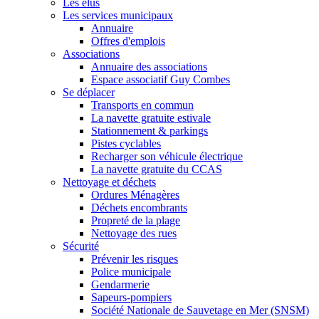
Les élus
Les services municipaux
Annuaire
Offres d'emplois
Associations
Annuaire des associations
Espace associatif Guy Combes
Se déplacer
Transports en commun
La navette gratuite estivale
Stationnement & parkings
Pistes cyclables
Recharger son véhicule électrique
La navette gratuite du CCAS
Nettoyage et déchets
Ordures Ménagères
Déchets encombrants
Propreté de la plage
Nettoyage des rues
Sécurité
Prévenir les risques
Police municipale
Gendarmerie
Sapeurs-pompiers
Société Nationale de Sauvetage en Mer (SNSM)