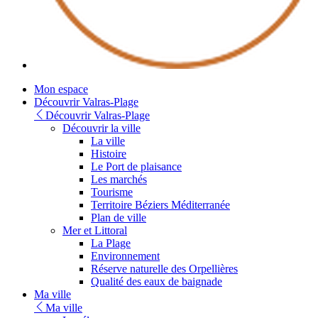
Youtube
Mon espace
Découvrir Valras-Plage
Découvrir Valras-Plage
Découvrir la ville
La ville
Histoire
Le Port de plaisance
Les marchés
Tourisme
Territoire Béziers Méditerranée
Plan de ville
Mer et Littoral
La Plage
Environnement
Réserve naturelle des Orpellières
Qualité des eaux de baignade
Ma ville
Ma ville