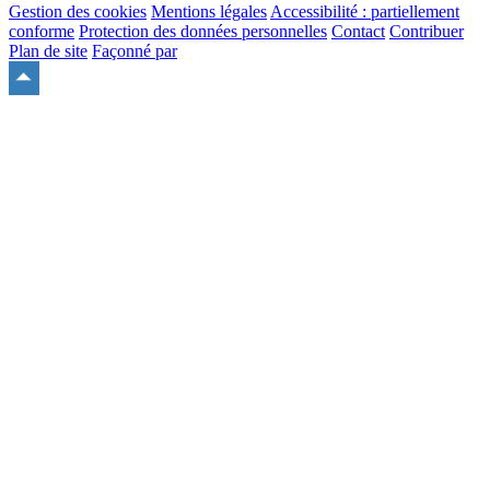
Gestion des cookies
Mentions légales
Accessibilité : partiellement
conforme
Protection des données personnelles
Contact
Contribuer
Plan de site
Façonné par
Remonter
en
haut
du
site