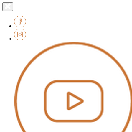
Lien
Fermer
le
page
menu
accueil
Facebook
Instagram