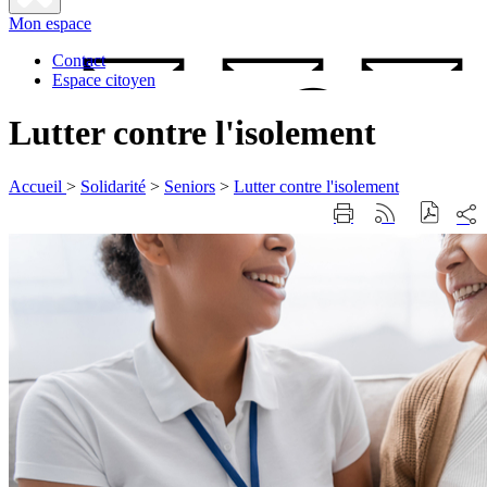
Fermer
Mon espace
la
recherche
Contact
Espace citoyen
Lutter contre l'isolement
Accueil
>
Solidarité
>
Seniors
>
Lutter contre l'isolement
Part
Imprimer
Générer
sur
cette
le
les
page
flux
rése
RSS
soci