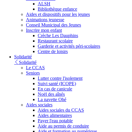
ALSH
Bibliothèque enfance
Aides et dispositifs pour les jeunes
Animations jeunesse
Conseil Municipal des Jeunes
Inscrire mon enfant
Crèche Les Dauphins
Restaurant scolaire
Garderie et activités péri-scolaires
Centre de loisirs
Solidarité
Solidarité
Le CCAS
Seniors
Lutter contre l'isolement
Suivi santé (ICOPE)
En cas de canicule
Noël des aînés
La navette Ohé
Aides sociales
Aides sociales du CCAS
Aides alimentaires
Payer l'eau potable
Aide au permis de conduire
Aide et formation au numérique