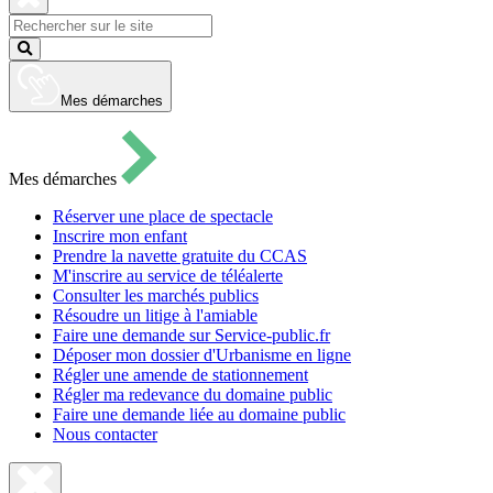
pour
ouvrir
Fermer
le
la
Lancer
formulaire
recherche
la
de
recherche
recherche
Mes démarches
Mes démarches
Réserver une place de spectacle
Inscrire mon enfant
Prendre la navette gratuite du CCAS
M'inscrire au service de téléalerte
Consulter les marchés publics
Résoudre un litige à l'amiable
Faire une demande sur Service-public.fr
Déposer mon dossier d'Urbanisme en ligne
Régler une amende de stationnement
Régler ma redevance du domaine public
Faire une demande liée au domaine public
Nous contacter