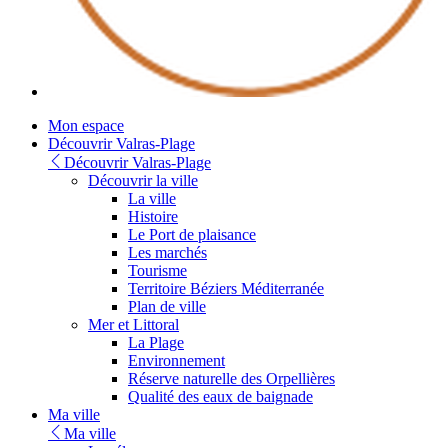
Youtube
Mon espace
Découvrir Valras-Plage
Découvrir Valras-Plage
Découvrir la ville
La ville
Histoire
Le Port de plaisance
Les marchés
Tourisme
Territoire Béziers Méditerranée
Plan de ville
Mer et Littoral
La Plage
Environnement
Réserve naturelle des Orpellières
Qualité des eaux de baignade
Ma ville
Ma ville