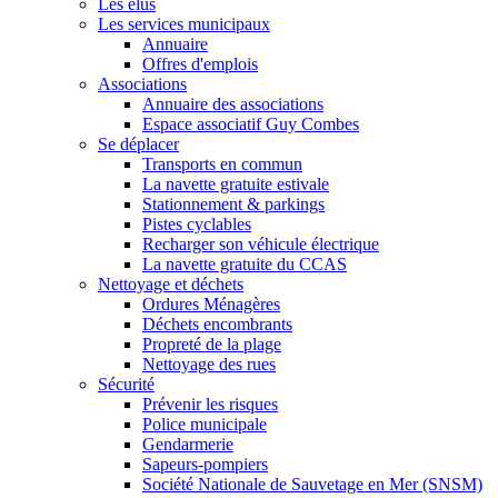
Les élus
Les services municipaux
Annuaire
Offres d'emplois
Associations
Annuaire des associations
Espace associatif Guy Combes
Se déplacer
Transports en commun
La navette gratuite estivale
Stationnement & parkings
Pistes cyclables
Recharger son véhicule électrique
La navette gratuite du CCAS
Nettoyage et déchets
Ordures Ménagères
Déchets encombrants
Propreté de la plage
Nettoyage des rues
Sécurité
Prévenir les risques
Police municipale
Gendarmerie
Sapeurs-pompiers
Société Nationale de Sauvetage en Mer (SNSM)