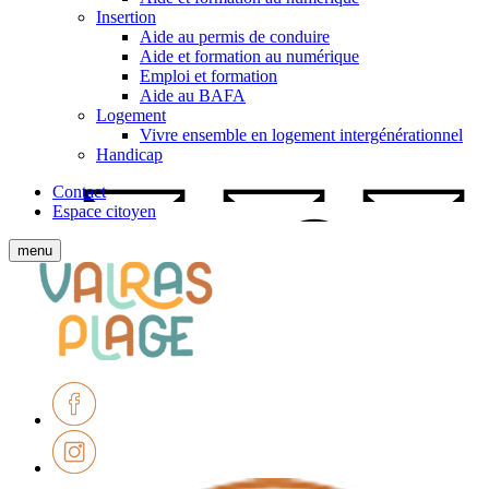
Insertion
Aide au permis de conduire
Aide et formation au numérique
Emploi et formation
Aide au BAFA
Logement
Vivre ensemble en logement intergénérationnel
Handicap
Contact
Espace citoyen
Afficher
menu
le
Ville
menu
de
mobile
Valras-
Plage
Facebook
Instagram