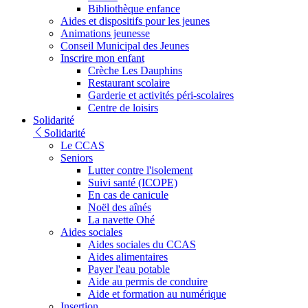
Bibliothèque enfance
Aides et dispositifs pour les jeunes
Animations jeunesse
Conseil Municipal des Jeunes
Inscrire mon enfant
Crèche Les Dauphins
Restaurant scolaire
Garderie et activités péri-scolaires
Centre de loisirs
Solidarité
Solidarité
Le CCAS
Seniors
Lutter contre l'isolement
Suivi santé (ICOPE)
En cas de canicule
Noël des aînés
La navette Ohé
Aides sociales
Aides sociales du CCAS
Aides alimentaires
Payer l'eau potable
Aide au permis de conduire
Aide et formation au numérique
Insertion