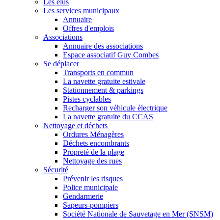
Les élus
Les services municipaux
Annuaire
Offres d'emplois
Associations
Annuaire des associations
Espace associatif Guy Combes
Se déplacer
Transports en commun
La navette gratuite estivale
Stationnement & parkings
Pistes cyclables
Recharger son véhicule électrique
La navette gratuite du CCAS
Nettoyage et déchets
Ordures Ménagères
Déchets encombrants
Propreté de la plage
Nettoyage des rues
Sécurité
Prévenir les risques
Police municipale
Gendarmerie
Sapeurs-pompiers
Société Nationale de Sauvetage en Mer (SNSM)