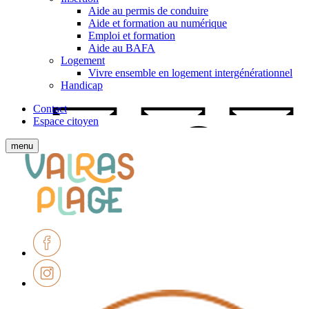
Aide au permis de conduire
Aide et formation au numérique
Emploi et formation
Aide au BAFA
Logement
Vivre ensemble en logement intergénérationnel
Handicap
Contact
Espace citoyen
Afficher
menu
le
Ville
menu
de
mobile
Valras-
Plage
Facebook
Instagram