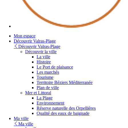
Mon espace
Découvrir Valras-Plage
Découvrir Valras-Plage
Découvrir la ville
La ville
Histoire
Le Port de plaisance
Les marchés
Tourisme
Territoire Béziers Méditerranée
Plan de ville
Mer et Littoral
La Plage
Environnement
Réserve naturelle des Orpellières
Qualité des eaux de baignade
Ma ville
Ma ville