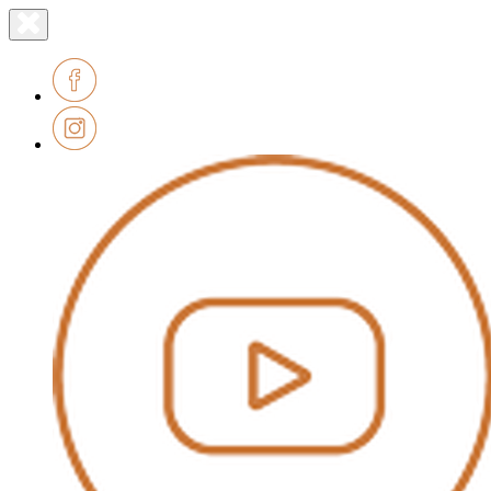
Lien
Fermer
le
page
menu
accueil
Facebook
Instagram