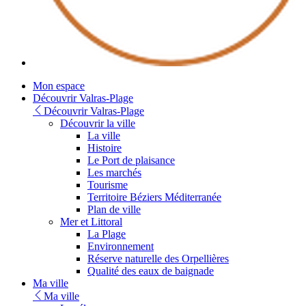
Mon espace
Découvrir Valras-Plage
Découvrir Valras-Plage
Découvrir la ville
La ville
Histoire
Le Port de plaisance
Les marchés
Tourisme
Territoire Béziers Méditerranée
Plan de ville
Mer et Littoral
La Plage
Environnement
Réserve naturelle des Orpellières
Qualité des eaux de baignade
Ma ville
Ma ville