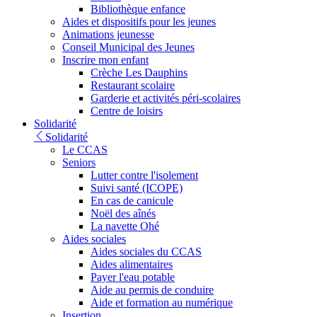
Bibliothèque enfance
Aides et dispositifs pour les jeunes
Animations jeunesse
Conseil Municipal des Jeunes
Inscrire mon enfant
Crèche Les Dauphins
Restaurant scolaire
Garderie et activités péri-scolaires
Centre de loisirs
Solidarité
Solidarité
Le CCAS
Seniors
Lutter contre l'isolement
Suivi santé (ICOPE)
En cas de canicule
Noël des aînés
La navette Ohé
Aides sociales
Aides sociales du CCAS
Aides alimentaires
Payer l'eau potable
Aide au permis de conduire
Aide et formation au numérique
Insertion