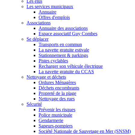
Les élus
Les services municipaux
Annuaire
Offres d'emplois
Associations
Annuaire des associations
Espace associatif Guy Combes
Se déplacer
Transports en commun
La navette gratuite estivale
Stationnement & parkings
Pistes cyclables
Recharger son véhicule électrique
La navette gratuite du CCAS
Nettoyage et déchets
Ordures Ménagères
Déchets encombrants
Propreté de la plage
Nettoyage des rues
Sécurité
Prévenir les risques
Police municipale
Gendarmerie
Sapeurs-pompiers
Société Nationale de Sauvetage en Mer (SNSM)