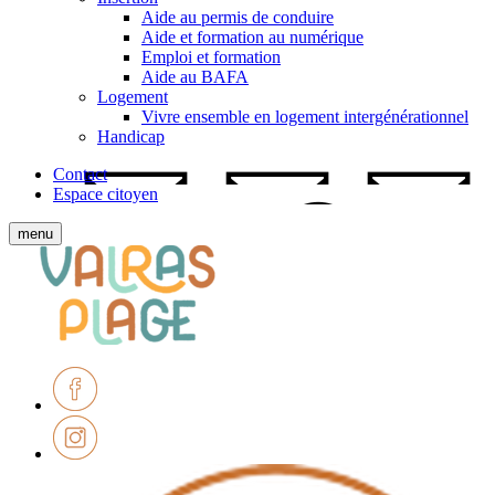
Aide au permis de conduire
Aide et formation au numérique
Emploi et formation
Aide au BAFA
Logement
Vivre ensemble en logement intergénérationnel
Handicap
Contact
Espace citoyen
Afficher
menu
le
Ville
menu
de
mobile
Valras-
Plage
Facebook
Instagram