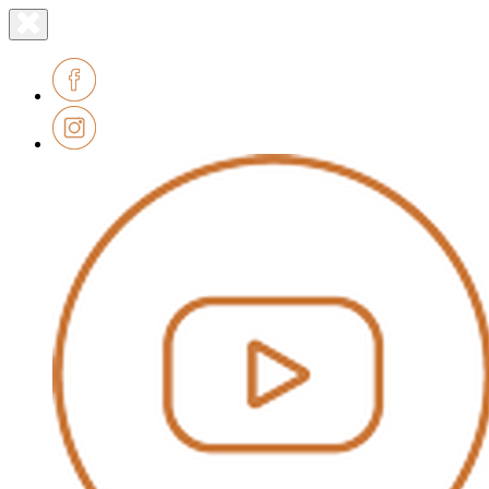
Lien
Fermer
le
page
menu
accueil
Facebook
Instagram