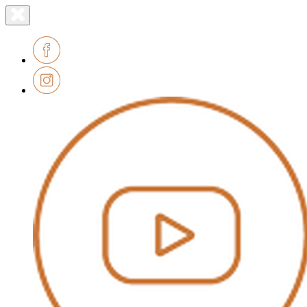
Lien
Fermer
le
page
menu
accueil
Facebook
Instagram