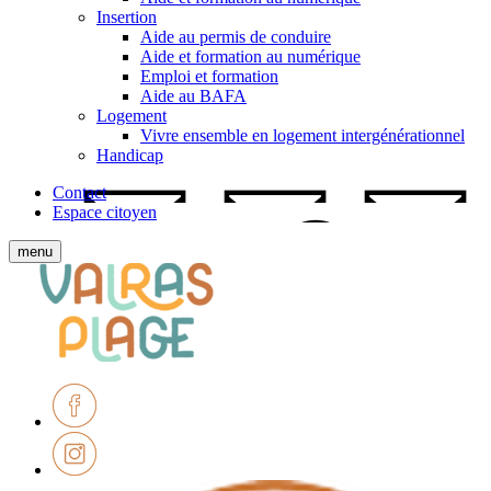
Insertion
Aide au permis de conduire
Aide et formation au numérique
Emploi et formation
Aide au BAFA
Logement
Vivre ensemble en logement intergénérationnel
Handicap
Contact
Espace citoyen
Afficher
menu
le
Ville
menu
de
mobile
Valras-
Plage
Facebook
Instagram