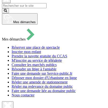
pour
ouvrir
Fermer
le
la
Lancer
formulaire
recherche
la
de
recherche
recherche
Mes démarches
Mes démarches
Réserver une place de spectacle
Inscrire mon enfant
Prendre la navette gratuite du CCAS
M'inscrire au service de téléalerte
Consulter les marchés publics
Résoudre un litige à l'amiable
Faire une demande sur Service-public.fr
Déposer mon dossier d'Urbanisme en ligne
Régler une amende de stationnement
Régler ma redevance du domaine public
Faire une demande liée au domaine public
Nous contacter