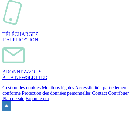
TÉLÉCHARGEZ
L'APPLICATION
ABONNEZ-VOUS
À LA NEWSLETTER
Gestion des cookies
Mentions légales
Accessibilité : partiellement
conforme
Protection des données personnelles
Contact
Contribuer
Plan de site
Façonné par
Remonter
en
haut
du
site