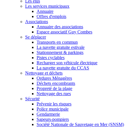
Les élus
Les services municipaux
Annuaire
Offres d'emplois
Associations
Annuaire des associations
Espace associatif Guy Combes
Se déplacer
Transports en commun
La navette gratuite estivale
Stationnement & parkings
Pistes cyclables
Recharger son véhicule électrique
La navette gratuite du CCAS
Nettoyage et déchets
Ordures Ménagères
Déchets encombrants
Propreté de la plage
Nettoyage des rues
Sécurité
Prévenir les risques
Police municipale
Gendarmerie
Sapeurs-pompiers
Société Nationale de Sauvetage en Mer (SNSM)