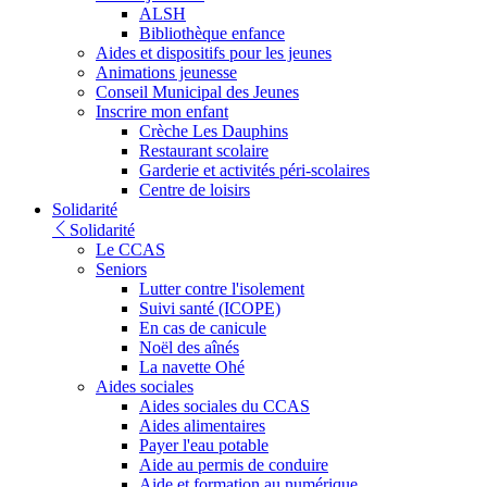
ALSH
Bibliothèque enfance
Aides et dispositifs pour les jeunes
Animations jeunesse
Conseil Municipal des Jeunes
Inscrire mon enfant
Crèche Les Dauphins
Restaurant scolaire
Garderie et activités péri-scolaires
Centre de loisirs
Solidarité
Solidarité
Le CCAS
Seniors
Lutter contre l'isolement
Suivi santé (ICOPE)
En cas de canicule
Noël des aînés
La navette Ohé
Aides sociales
Aides sociales du CCAS
Aides alimentaires
Payer l'eau potable
Aide au permis de conduire
Aide et formation au numérique