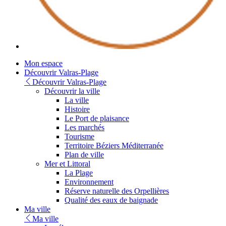
Youtube
Mon espace
Découvrir Valras-Plage
Découvrir Valras-Plage
Découvrir la ville
La ville
Histoire
Le Port de plaisance
Les marchés
Tourisme
Territoire Béziers Méditerranée
Plan de ville
Mer et Littoral
La Plage
Environnement
Réserve naturelle des Orpellières
Qualité des eaux de baignade
Ma ville
Ma ville