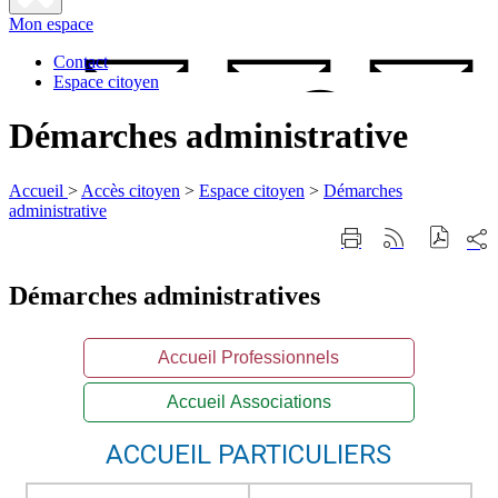
Fermer
Mon espace
la
recherche
Contact
Espace citoyen
Démarches administrative
Accueil
>
Accès citoyen
>
Espace citoyen
>
Démarches
administrative
Part
Imprimer
Générer
sur
cette
le
les
page
flux
rése
Démarches administratives
RSS
soci