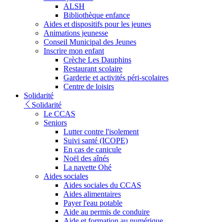
ALSH
Bibliothèque enfance
Aides et dispositifs pour les jeunes
Animations jeunesse
Conseil Municipal des Jeunes
Inscrire mon enfant
Crèche Les Dauphins
Restaurant scolaire
Garderie et activités péri-scolaires
Centre de loisirs
Solidarité
Solidarité
Le CCAS
Seniors
Lutter contre l'isolement
Suivi santé (ICOPE)
En cas de canicule
Noël des aînés
La navette Ohé
Aides sociales
Aides sociales du CCAS
Aides alimentaires
Payer l'eau potable
Aide au permis de conduire
Aide et formation au numérique