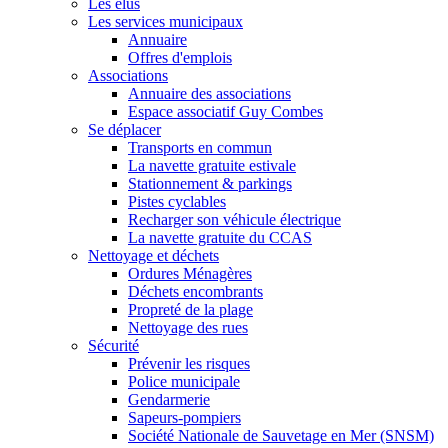
Les élus
Les services municipaux
Annuaire
Offres d'emplois
Associations
Annuaire des associations
Espace associatif Guy Combes
Se déplacer
Transports en commun
La navette gratuite estivale
Stationnement & parkings
Pistes cyclables
Recharger son véhicule électrique
La navette gratuite du CCAS
Nettoyage et déchets
Ordures Ménagères
Déchets encombrants
Propreté de la plage
Nettoyage des rues
Sécurité
Prévenir les risques
Police municipale
Gendarmerie
Sapeurs-pompiers
Société Nationale de Sauvetage en Mer (SNSM)