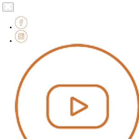
Lien
Fermer
le
page
menu
accueil
Facebook
Instagram