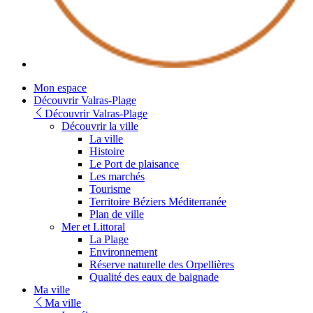
Youtube
Mon espace
Découvrir Valras-Plage
Découvrir Valras-Plage
Découvrir la ville
La ville
Histoire
Le Port de plaisance
Les marchés
Tourisme
Territoire Béziers Méditerranée
Plan de ville
Mer et Littoral
La Plage
Environnement
Réserve naturelle des Orpellières
Qualité des eaux de baignade
Ma ville
Ma ville