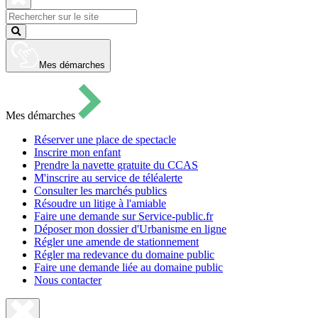
pour
ouvrir
Fermer
le
la
Lancer
formulaire
recherche
la
de
recherche
recherche
Mes démarches
Mes démarches
Réserver une place de spectacle
Inscrire mon enfant
Prendre la navette gratuite du CCAS
M'inscrire au service de téléalerte
Consulter les marchés publics
Résoudre un litige à l'amiable
Faire une demande sur Service-public.fr
Déposer mon dossier d'Urbanisme en ligne
Régler une amende de stationnement
Régler ma redevance du domaine public
Faire une demande liée au domaine public
Nous contacter