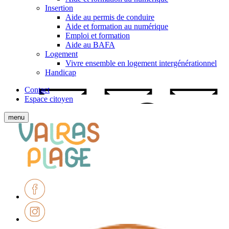
Insertion
Aide au permis de conduire
Aide et formation au numérique
Emploi et formation
Aide au BAFA
Logement
Vivre ensemble en logement intergénérationnel
Handicap
Contact
Espace citoyen
Afficher
menu
le
Ville
menu
de
mobile
Valras-
Plage
Facebook
Instagram