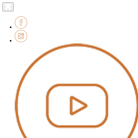
Lien
Fermer
le
page
menu
accueil
Facebook
Instagram