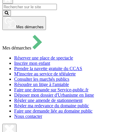
pour
ouvrir
Fermer
le
la
Lancer
formulaire
recherche
la
de
recherche
recherche
Mes démarches
Mes démarches
Réserver une place de spectacle
Inscrire mon enfant
Prendre la navette gratuite du CCAS
M'inscrire au service de téléalerte
Consulter les marchés publics
Résoudre un litige à l'amiable
Faire une demande sur Service-public.fr
Déposer mon dossier d'Urbanisme en ligne
Régler une amende de stationnement
Régler ma redevance du domaine public
Faire une demande liée au domaine public
Nous contacter