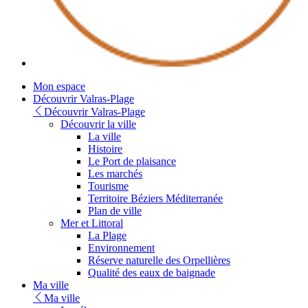
Youtube
Mon espace
Découvrir Valras-Plage
Découvrir Valras-Plage
Découvrir la ville
La ville
Histoire
Le Port de plaisance
Les marchés
Tourisme
Territoire Béziers Méditerranée
Plan de ville
Mer et Littoral
La Plage
Environnement
Réserve naturelle des Orpellières
Qualité des eaux de baignade
Ma ville
Ma ville