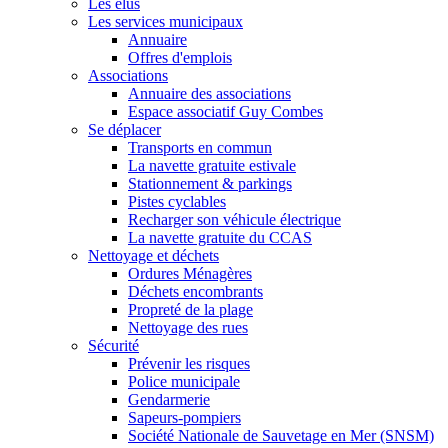
Les élus
Les services municipaux
Annuaire
Offres d'emplois
Associations
Annuaire des associations
Espace associatif Guy Combes
Se déplacer
Transports en commun
La navette gratuite estivale
Stationnement & parkings
Pistes cyclables
Recharger son véhicule électrique
La navette gratuite du CCAS
Nettoyage et déchets
Ordures Ménagères
Déchets encombrants
Propreté de la plage
Nettoyage des rues
Sécurité
Prévenir les risques
Police municipale
Gendarmerie
Sapeurs-pompiers
Société Nationale de Sauvetage en Mer (SNSM)