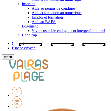
Insertion
Aide au permis de conduire
Aide et formation au numérique
Emploi et formation
Aide au BAFA
Logement
Vivre ensemble en logement intergénérationnel
Handicap
Contact
Espace citoyen
Afficher
menu
le
Ville
menu
de
mobile
Valras-
Plage
Facebook
Instagram