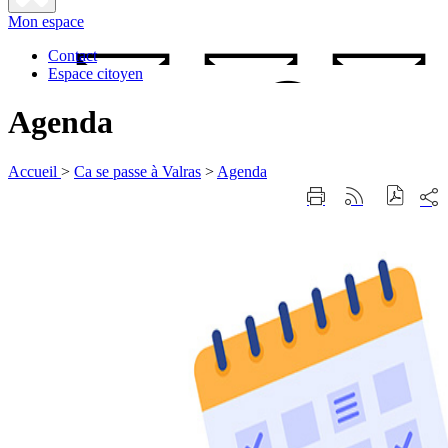
Fermer
Mon espace
la
recherche
Contact
Espace citoyen
Agenda
Accueil
>
Ca se passe à Valras
>
Agenda
Part
Imprimer
Générer
sur
cette
le
les
page
flux
rése
RSS
soci