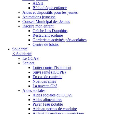
ALSH
Bibliothèque enfance
Aides et dispositifs pour les jeunes
Animations jeunesse
Conseil Municipal des Jeunes
Inscrire mon enfant
Crèche Les Dauphins
Restaurant scolaire
Garderie et activités péri-scolaires
Centre de loisirs
Solidarité
Solidarité
Le CCAS
Seniors
Lutter contre l'isolement
Suivi santé (ICOPE)
En cas de canicule
Noël des aînés
La navette Ohé
Aides sociales
Aides sociales du CCAS
Aides alimentaires
Payer l'eau potable
Aide au permis de conduire
Aide et formation au numérique