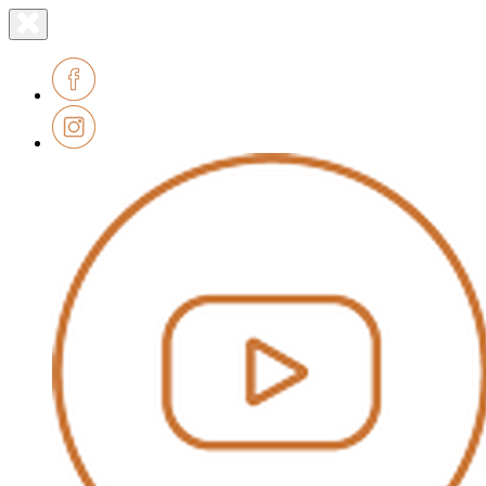
Lien
Fermer
le
page
menu
accueil
Facebook
Instagram