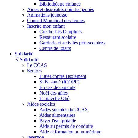
Bibliothèque enfance
Aides et dispositifs pour les jeunes
Animations jeunesse
Conseil Municipal des Jeunes
Inscrire mon enfant
Crèche Les Dauphins
Restaurant scolaire
Garderie et activités péri-scolaires
Centre de loisirs
Solidarité
Solidarité
Le CCAS
Seniors
Lutter contre l'isolement
Suivi santé (ICOPE)
En cas de canicule
Noël des aînés
La navette Ohé
Aides sociales
Aides sociales du CCAS
Aides alimentaires
Payer l'eau potable
Aide au permis de conduire
Aide et formation au numérique
Insertion