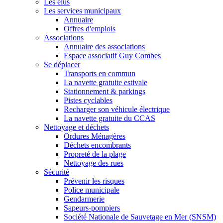
Les élus
Les services municipaux
Annuaire
Offres d'emplois
Associations
Annuaire des associations
Espace associatif Guy Combes
Se déplacer
Transports en commun
La navette gratuite estivale
Stationnement & parkings
Pistes cyclables
Recharger son véhicule électrique
La navette gratuite du CCAS
Nettoyage et déchets
Ordures Ménagères
Déchets encombrants
Propreté de la plage
Nettoyage des rues
Sécurité
Prévenir les risques
Police municipale
Gendarmerie
Sapeurs-pompiers
Société Nationale de Sauvetage en Mer (SNSM)