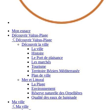
Mon espace
Découvrir Valras-Plage
Découvrir Valras-Plage
Découvrir la ville
La ville
Histoire
Le Port de plaisance
Les marchés
Tourisme
Territoire Béziers Méditerranée
Plan de ville
Mer et Littoral
La Plage
Environnement
Réserve naturelle des Orpellières
Qualité des eaux de baignade
Ma ville
Ma ville