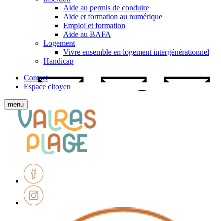
Aide au permis de conduire
Aide et formation au numérique
Emploi et formation
Aide au BAFA
Logement
Vivre ensemble en logement intergénérationnel
Handicap
Contact
Espace citoyen
Afficher
menu
le
Ville
menu
de
mobile
Valras-
Plage
Facebook
Instagram