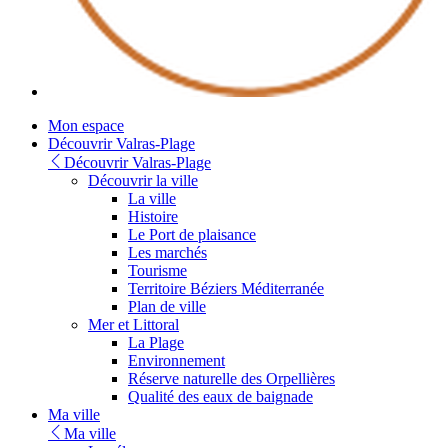
Youtube
Mon espace
Découvrir Valras-Plage
Découvrir Valras-Plage
Découvrir la ville
La ville
Histoire
Le Port de plaisance
Les marchés
Tourisme
Territoire Béziers Méditerranée
Plan de ville
Mer et Littoral
La Plage
Environnement
Réserve naturelle des Orpellières
Qualité des eaux de baignade
Ma ville
Ma ville