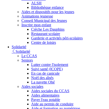
ALSH
Bibliothèque enfance
Aides et dispositifs pour les jeunes
Animations jeunesse
Conseil Municipal des Jeunes
Inscrire mon enfant
Crèche Les Dauphins
Restaurant scolaire
Garderie et activités péri-scolaires
Centre de loisirs
Solidarité
Solidarité
Le CCAS
Seniors
Lutter contre l'isolement
Suivi santé (ICOPE)
En cas de canicule
Noël des aînés
La navette Ohé
Aides sociales
Aides sociales du CCAS
Aides alimentaires
Payer l'eau potable
Aide au permis de conduire
Aide et formation au numérique