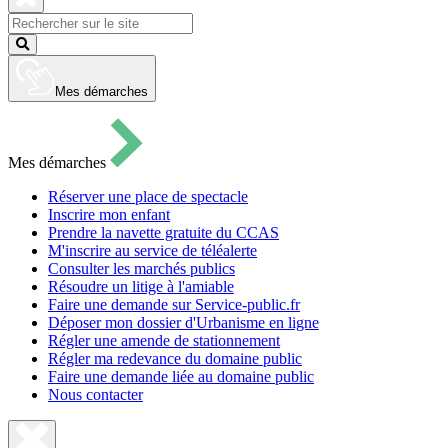
pour
ouvrir
Fermer
le
la
Lancer
formulaire
recherche
la
de
recherche
recherche
Mes démarches
Mes démarches
Réserver une place de spectacle
Inscrire mon enfant
Prendre la navette gratuite du CCAS
M'inscrire au service de téléalerte
Consulter les marchés publics
Résoudre un litige à l'amiable
Faire une demande sur Service-public.fr
Déposer mon dossier d'Urbanisme en ligne
Régler une amende de stationnement
Régler ma redevance du domaine public
Faire une demande liée au domaine public
Nous contacter