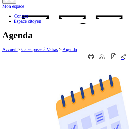
Fermer
Mon espace
la
recherche
Contact
Espace citoyen
Agenda
Accueil
>
Ca se passe à Valras
>
Agenda
Part
Imprimer
Générer
sur
cette
le
les
page
flux
rése
RSS
soci