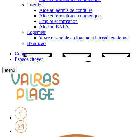
Insertion
Aide au permis de conduire
Aide et formation au numérique
Emploi et formation
Aide au BAFA
Logement
Vivre ensemble en logement intergénérationnel
Handicap
Contact
Espace citoyen
Afficher
menu
le
Ville
menu
de
mobile
Valras-
Plage
Facebook
Instagram