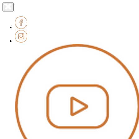
Lien
Fermer
le
page
menu
accueil
Facebook
Instagram