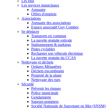
Les élus
Les services municipaux
Annuaire
Offres d'emplois
Associations
Annuaire des associations
Espace associatif Guy Combes
Se déplacer
Transports en commun
La navette gratuite estivale
Stationnement & parkings
Pistes cyclables
Recharger son véhicule électrique
La navette gratuite du CCAS
Nettoyage et déchets
Ordures Ménagères
Déchets encombrants
Propreté de la plage
Nettoyage des rues
Sécurité
Prévenir les risques
Police municipale
Gendarmerie
Sapeurs-pompiers
Société Nationale de Sauvetage en Mer (SNSM)