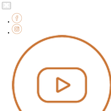
Lien
Fermer
le
page
menu
accueil
Facebook
Instagram