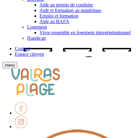
Aide au permis de conduire
Aide et formation au numérique
Emploi et formation
Aide au BAFA
Logement
Vivre ensemble en logement intergénérationnel
Handicap
Contact
Espace citoyen
Afficher
menu
le
Ville
menu
de
mobile
Valras-
Plage
Facebook
Instagram