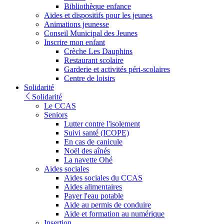
Bibliothèque enfance
Aides et dispositifs pour les jeunes
Animations jeunesse
Conseil Municipal des Jeunes
Inscrire mon enfant
Crèche Les Dauphins
Restaurant scolaire
Garderie et activités péri-scolaires
Centre de loisirs
Solidarité
Solidarité
Le CCAS
Seniors
Lutter contre l'isolement
Suivi santé (ICOPE)
En cas de canicule
Noël des aînés
La navette Ohé
Aides sociales
Aides sociales du CCAS
Aides alimentaires
Payer l'eau potable
Aide au permis de conduire
Aide et formation au numérique
Insertion