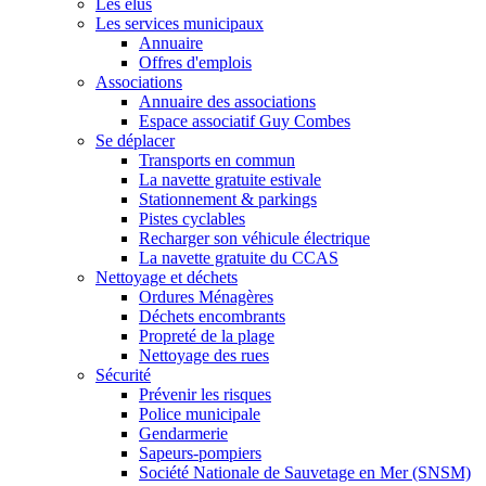
Les élus
Les services municipaux
Annuaire
Offres d'emplois
Associations
Annuaire des associations
Espace associatif Guy Combes
Se déplacer
Transports en commun
La navette gratuite estivale
Stationnement & parkings
Pistes cyclables
Recharger son véhicule électrique
La navette gratuite du CCAS
Nettoyage et déchets
Ordures Ménagères
Déchets encombrants
Propreté de la plage
Nettoyage des rues
Sécurité
Prévenir les risques
Police municipale
Gendarmerie
Sapeurs-pompiers
Société Nationale de Sauvetage en Mer (SNSM)