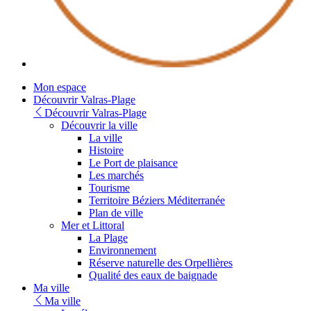
Mon espace
Découvrir Valras-Plage
Découvrir Valras-Plage
Découvrir la ville
La ville
Histoire
Le Port de plaisance
Les marchés
Tourisme
Territoire Béziers Méditerranée
Plan de ville
Mer et Littoral
La Plage
Environnement
Réserve naturelle des Orpellières
Qualité des eaux de baignade
Ma ville
Ma ville