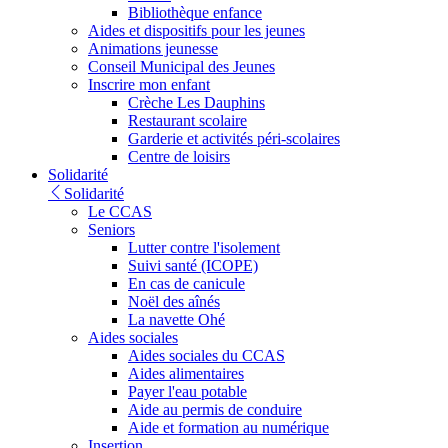
Bibliothèque enfance
Aides et dispositifs pour les jeunes
Animations jeunesse
Conseil Municipal des Jeunes
Inscrire mon enfant
Crèche Les Dauphins
Restaurant scolaire
Garderie et activités péri-scolaires
Centre de loisirs
Solidarité
Solidarité
Le CCAS
Seniors
Lutter contre l'isolement
Suivi santé (ICOPE)
En cas de canicule
Noël des aînés
La navette Ohé
Aides sociales
Aides sociales du CCAS
Aides alimentaires
Payer l'eau potable
Aide au permis de conduire
Aide et formation au numérique
Insertion