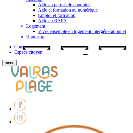
Aide au permis de conduire
Aide et formation au numérique
Emploi et formation
Aide au BAFA
Logement
Vivre ensemble en logement intergénérationnel
Handicap
Contact
Espace citoyen
Afficher
menu
le
Ville
menu
de
mobile
Valras-
Plage
Facebook
Instagram