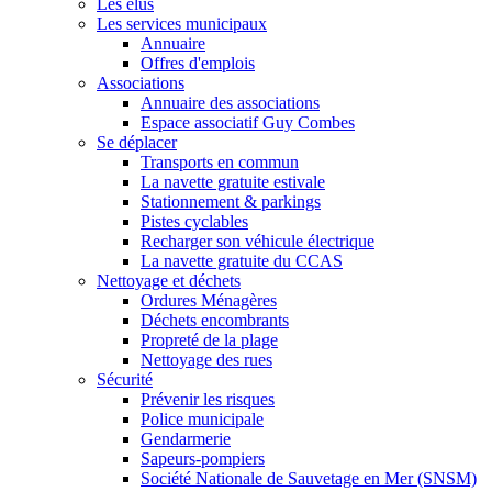
Les élus
Les services municipaux
Annuaire
Offres d'emplois
Associations
Annuaire des associations
Espace associatif Guy Combes
Se déplacer
Transports en commun
La navette gratuite estivale
Stationnement & parkings
Pistes cyclables
Recharger son véhicule électrique
La navette gratuite du CCAS
Nettoyage et déchets
Ordures Ménagères
Déchets encombrants
Propreté de la plage
Nettoyage des rues
Sécurité
Prévenir les risques
Police municipale
Gendarmerie
Sapeurs-pompiers
Société Nationale de Sauvetage en Mer (SNSM)