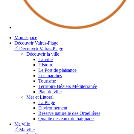
Mon espace
Découvrir Valras-Plage
Découvrir Valras-Plage
Découvrir la ville
La ville
Histoire
Le Port de plaisance
Les marchés
Tourisme
Territoire Béziers Méditerranée
Plan de ville
Mer et Littoral
La Plage
Environnement
Réserve naturelle des Orpellières
Qualité des eaux de baignade
Ma ville
Ma ville