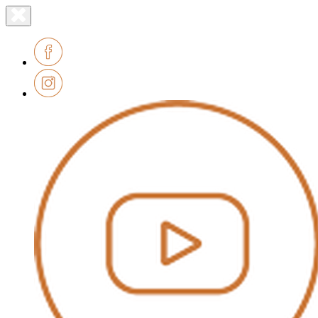
Lien
Fermer
le
page
menu
accueil
Facebook
Instagram