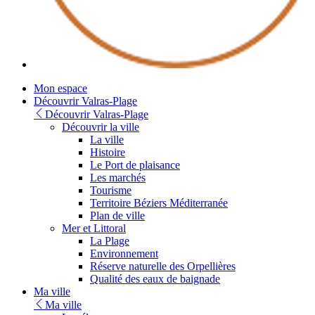
Youtube
Mon espace
Découvrir Valras-Plage
Découvrir Valras-Plage
Découvrir la ville
La ville
Histoire
Le Port de plaisance
Les marchés
Tourisme
Territoire Béziers Méditerranée
Plan de ville
Mer et Littoral
La Plage
Environnement
Réserve naturelle des Orpellières
Qualité des eaux de baignade
Ma ville
Ma ville