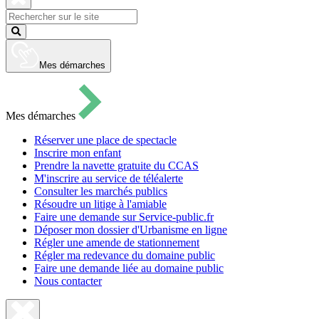
pour
ouvrir
Fermer
le
la
Lancer
formulaire
recherche
la
de
recherche
recherche
Mes démarches
Mes démarches
Réserver une place de spectacle
Inscrire mon enfant
Prendre la navette gratuite du CCAS
M'inscrire au service de téléalerte
Consulter les marchés publics
Résoudre un litige à l'amiable
Faire une demande sur Service-public.fr
Déposer mon dossier d'Urbanisme en ligne
Régler une amende de stationnement
Régler ma redevance du domaine public
Faire une demande liée au domaine public
Nous contacter