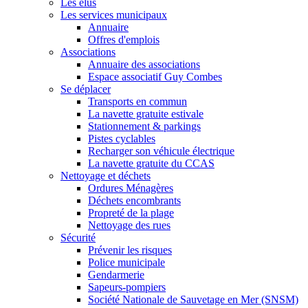
Les élus
Les services municipaux
Annuaire
Offres d'emplois
Associations
Annuaire des associations
Espace associatif Guy Combes
Se déplacer
Transports en commun
La navette gratuite estivale
Stationnement & parkings
Pistes cyclables
Recharger son véhicule électrique
La navette gratuite du CCAS
Nettoyage et déchets
Ordures Ménagères
Déchets encombrants
Propreté de la plage
Nettoyage des rues
Sécurité
Prévenir les risques
Police municipale
Gendarmerie
Sapeurs-pompiers
Société Nationale de Sauvetage en Mer (SNSM)