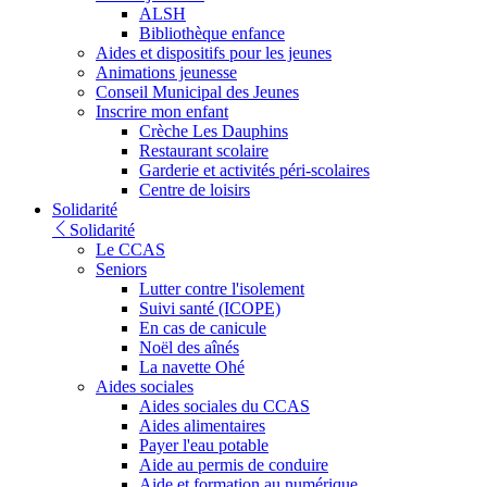
ALSH
Bibliothèque enfance
Aides et dispositifs pour les jeunes
Animations jeunesse
Conseil Municipal des Jeunes
Inscrire mon enfant
Crèche Les Dauphins
Restaurant scolaire
Garderie et activités péri-scolaires
Centre de loisirs
Solidarité
Solidarité
Le CCAS
Seniors
Lutter contre l'isolement
Suivi santé (ICOPE)
En cas de canicule
Noël des aînés
La navette Ohé
Aides sociales
Aides sociales du CCAS
Aides alimentaires
Payer l'eau potable
Aide au permis de conduire
Aide et formation au numérique