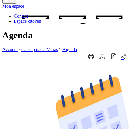
Fermer
Mon espace
la
recherche
Contact
Espace citoyen
Agenda
Accueil
>
Ca se passe à Valras
>
Agenda
Part
Imprimer
Générer
sur
cette
le
les
page
flux
rése
RSS
soci