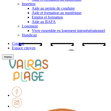
Insertion
Aide au permis de conduire
Aide et formation au numérique
Emploi et formation
Aide au BAFA
Logement
Vivre ensemble en logement intergénérationnel
Handicap
Contact
Espace citoyen
Afficher
menu
le
Ville
menu
de
mobile
Valras-
Plage
Facebook
Instagram