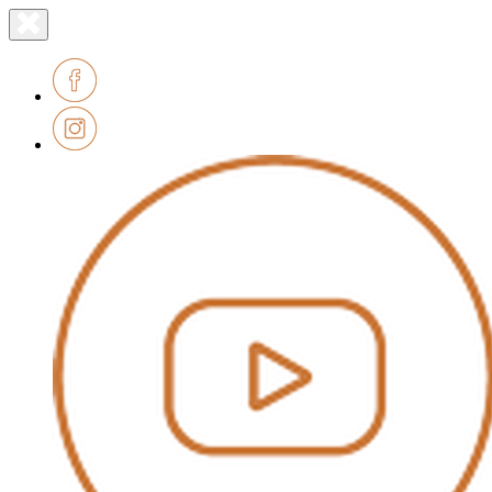
Lien
Fermer
le
page
menu
accueil
Facebook
Instagram