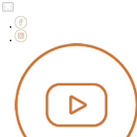
Lien
Fermer
le
page
menu
accueil
Facebook
Instagram