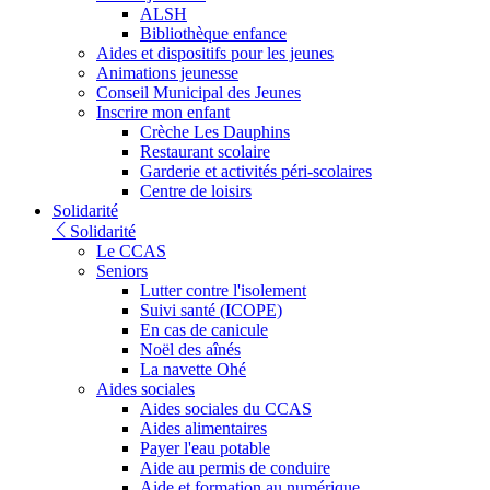
ALSH
Bibliothèque enfance
Aides et dispositifs pour les jeunes
Animations jeunesse
Conseil Municipal des Jeunes
Inscrire mon enfant
Crèche Les Dauphins
Restaurant scolaire
Garderie et activités péri-scolaires
Centre de loisirs
Solidarité
Solidarité
Le CCAS
Seniors
Lutter contre l'isolement
Suivi santé (ICOPE)
En cas de canicule
Noël des aînés
La navette Ohé
Aides sociales
Aides sociales du CCAS
Aides alimentaires
Payer l'eau potable
Aide au permis de conduire
Aide et formation au numérique