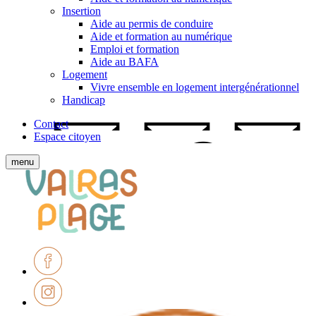
Insertion
Aide au permis de conduire
Aide et formation au numérique
Emploi et formation
Aide au BAFA
Logement
Vivre ensemble en logement intergénérationnel
Handicap
Contact
Espace citoyen
Afficher
menu
le
Ville
menu
de
mobile
Valras-
Plage
Facebook
Instagram