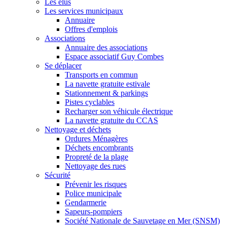
Les élus
Les services municipaux
Annuaire
Offres d'emplois
Associations
Annuaire des associations
Espace associatif Guy Combes
Se déplacer
Transports en commun
La navette gratuite estivale
Stationnement & parkings
Pistes cyclables
Recharger son véhicule électrique
La navette gratuite du CCAS
Nettoyage et déchets
Ordures Ménagères
Déchets encombrants
Propreté de la plage
Nettoyage des rues
Sécurité
Prévenir les risques
Police municipale
Gendarmerie
Sapeurs-pompiers
Société Nationale de Sauvetage en Mer (SNSM)