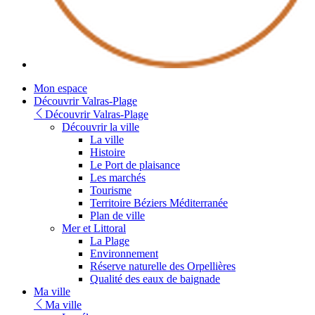
Youtube
Mon espace
Découvrir Valras-Plage
Découvrir Valras-Plage
Découvrir la ville
La ville
Histoire
Le Port de plaisance
Les marchés
Tourisme
Territoire Béziers Méditerranée
Plan de ville
Mer et Littoral
La Plage
Environnement
Réserve naturelle des Orpellières
Qualité des eaux de baignade
Ma ville
Ma ville