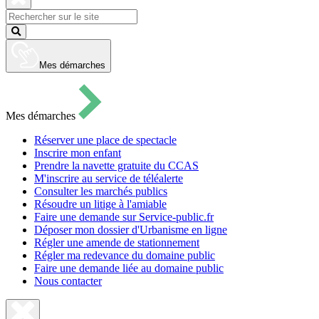
pour
ouvrir
Fermer
le
la
Lancer
formulaire
recherche
la
de
recherche
recherche
Mes démarches
Mes démarches
Réserver une place de spectacle
Inscrire mon enfant
Prendre la navette gratuite du CCAS
M'inscrire au service de téléalerte
Consulter les marchés publics
Résoudre un litige à l'amiable
Faire une demande sur Service-public.fr
Déposer mon dossier d'Urbanisme en ligne
Régler une amende de stationnement
Régler ma redevance du domaine public
Faire une demande liée au domaine public
Nous contacter