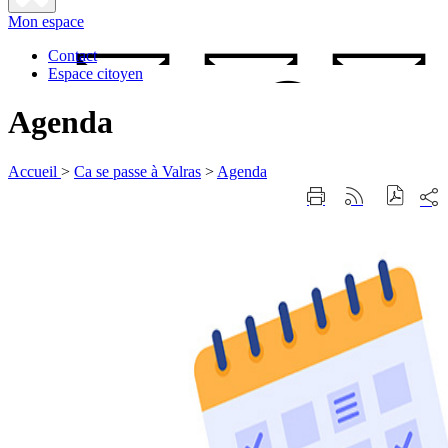
Fermer
Mon espace
la
recherche
Contact
Espace citoyen
Agenda
Accueil
>
Ca se passe à Valras
>
Agenda
Part
Imprimer
Générer
sur
cette
le
les
page
flux
rése
RSS
soci