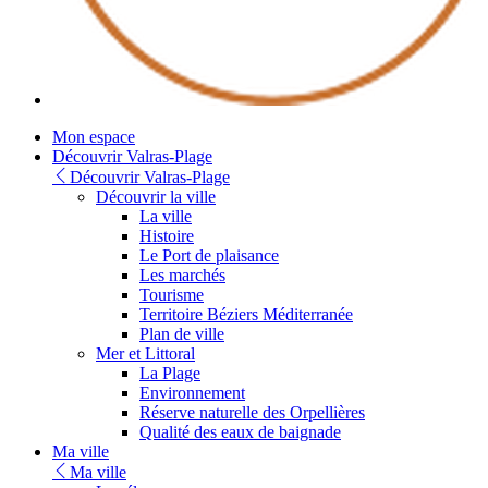
Youtube
Mon espace
Découvrir Valras-Plage
Découvrir Valras-Plage
Découvrir la ville
La ville
Histoire
Le Port de plaisance
Les marchés
Tourisme
Territoire Béziers Méditerranée
Plan de ville
Mer et Littoral
La Plage
Environnement
Réserve naturelle des Orpellières
Qualité des eaux de baignade
Ma ville
Ma ville