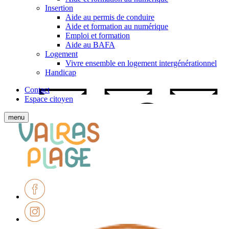
Insertion
Aide au permis de conduire
Aide et formation au numérique
Emploi et formation
Aide au BAFA
Logement
Vivre ensemble en logement intergénérationnel
Handicap
Contact
Espace citoyen
Afficher
menu
le
Ville
menu
de
mobile
Valras-
Plage
Facebook
Instagram