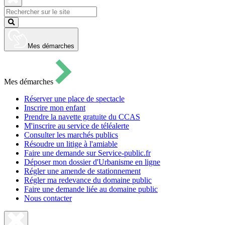
pour
ouvrir
Fermer
le
la
Lancer
formulaire
recherche
la
de
recherche
recherche
Mes démarches
Mes démarches
Réserver une place de spectacle
Inscrire mon enfant
Prendre la navette gratuite du CCAS
M'inscrire au service de téléalerte
Consulter les marchés publics
Résoudre un litige à l'amiable
Faire une demande sur Service-public.fr
Déposer mon dossier d'Urbanisme en ligne
Régler une amende de stationnement
Régler ma redevance du domaine public
Faire une demande liée au domaine public
Nous contacter