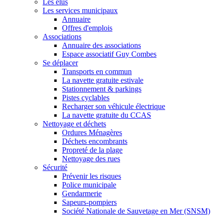
Les élus
Les services municipaux
Annuaire
Offres d'emplois
Associations
Annuaire des associations
Espace associatif Guy Combes
Se déplacer
Transports en commun
La navette gratuite estivale
Stationnement & parkings
Pistes cyclables
Recharger son véhicule électrique
La navette gratuite du CCAS
Nettoyage et déchets
Ordures Ménagères
Déchets encombrants
Propreté de la plage
Nettoyage des rues
Sécurité
Prévenir les risques
Police municipale
Gendarmerie
Sapeurs-pompiers
Société Nationale de Sauvetage en Mer (SNSM)