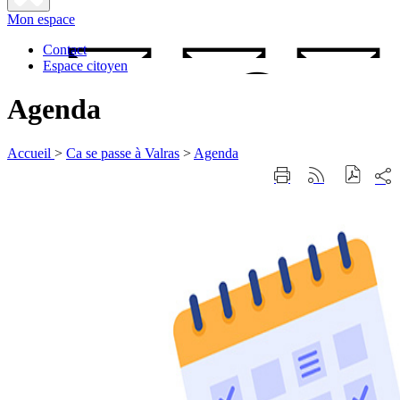
Fermer
Mon espace
la
recherche
Contact
Espace citoyen
Agenda
Accueil
>
Ca se passe à Valras
>
Agenda
Part
Imprimer
Générer
sur
cette
le
les
page
flux
rése
RSS
soci