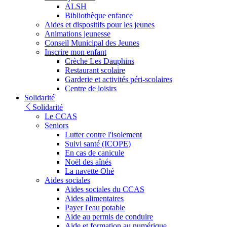
ALSH
Bibliothèque enfance
Aides et dispositifs pour les jeunes
Animations jeunesse
Conseil Municipal des Jeunes
Inscrire mon enfant
Crèche Les Dauphins
Restaurant scolaire
Garderie et activités péri-scolaires
Centre de loisirs
Solidarité
Solidarité
Le CCAS
Seniors
Lutter contre l'isolement
Suivi santé (ICOPE)
En cas de canicule
Noël des aînés
La navette Ohé
Aides sociales
Aides sociales du CCAS
Aides alimentaires
Payer l'eau potable
Aide au permis de conduire
Aide et formation au numérique