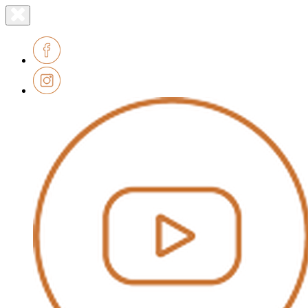
Lien
Fermer
le
page
menu
accueil
Facebook
Instagram