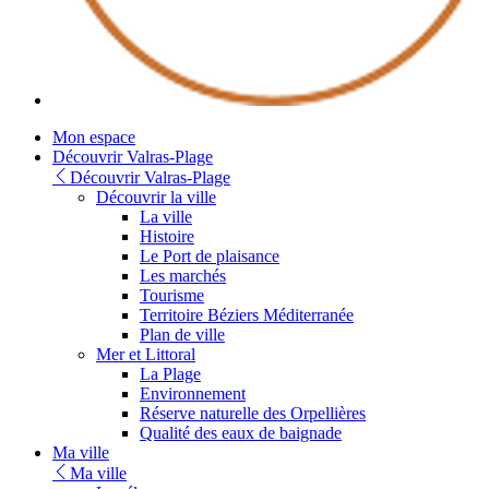
Youtube
Mon espace
Découvrir Valras-Plage
Découvrir Valras-Plage
Découvrir la ville
La ville
Histoire
Le Port de plaisance
Les marchés
Tourisme
Territoire Béziers Méditerranée
Plan de ville
Mer et Littoral
La Plage
Environnement
Réserve naturelle des Orpellières
Qualité des eaux de baignade
Ma ville
Ma ville