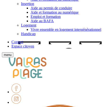
Insertion
Aide au permis de conduire
Aide et formation au numérique
Emploi et formation
Aide au BAFA
Logement
Vivre ensemble en logement intergénérationnel
Handicap
Contact
Espace citoyen
Afficher
menu
le
Ville
menu
de
mobile
Valras-
Plage
Facebook
Instagram