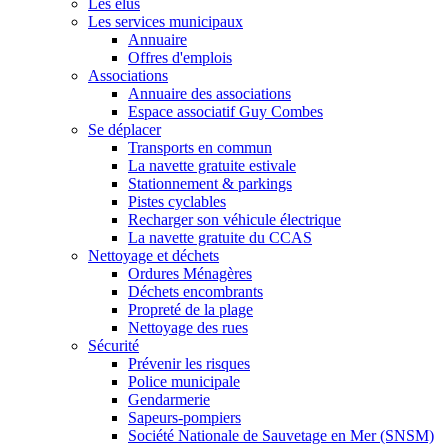
Les élus
Les services municipaux
Annuaire
Offres d'emplois
Associations
Annuaire des associations
Espace associatif Guy Combes
Se déplacer
Transports en commun
La navette gratuite estivale
Stationnement & parkings
Pistes cyclables
Recharger son véhicule électrique
La navette gratuite du CCAS
Nettoyage et déchets
Ordures Ménagères
Déchets encombrants
Propreté de la plage
Nettoyage des rues
Sécurité
Prévenir les risques
Police municipale
Gendarmerie
Sapeurs-pompiers
Société Nationale de Sauvetage en Mer (SNSM)