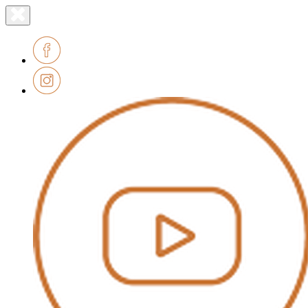
Lien
Fermer
le
page
menu
accueil
Facebook
Instagram