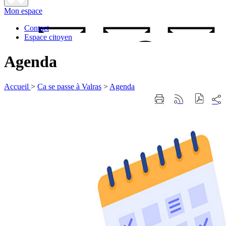
Fermer
Mon espace
la
recherche
Contact
Espace citoyen
Agenda
Accueil
>
Ca se passe à Valras
>
Agenda
Part
Imprimer
Générer
sur
cette
le
les
page
flux
rése
RSS
soci