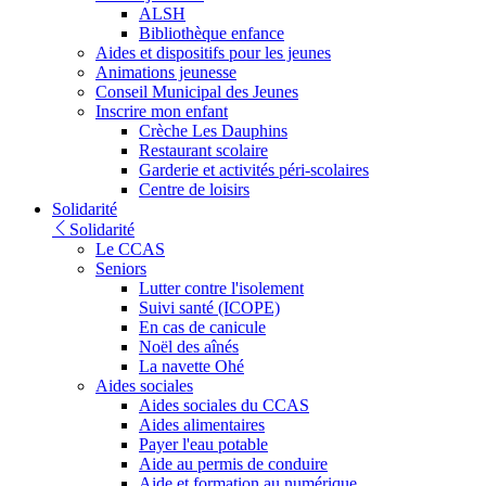
ALSH
Bibliothèque enfance
Aides et dispositifs pour les jeunes
Animations jeunesse
Conseil Municipal des Jeunes
Inscrire mon enfant
Crèche Les Dauphins
Restaurant scolaire
Garderie et activités péri-scolaires
Centre de loisirs
Solidarité
Solidarité
Le CCAS
Seniors
Lutter contre l'isolement
Suivi santé (ICOPE)
En cas de canicule
Noël des aînés
La navette Ohé
Aides sociales
Aides sociales du CCAS
Aides alimentaires
Payer l'eau potable
Aide au permis de conduire
Aide et formation au numérique