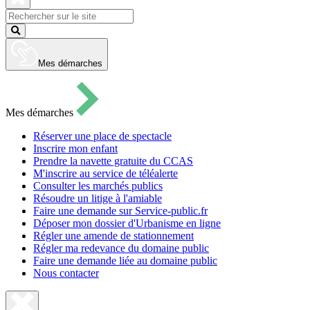
pour
ouvrir
Fermer
le
la
Lancer
formulaire
recherche
la
de
recherche
recherche
Mes démarches
Mes démarches
Réserver une place de spectacle
Inscrire mon enfant
Prendre la navette gratuite du CCAS
M'inscrire au service de téléalerte
Consulter les marchés publics
Résoudre un litige à l'amiable
Faire une demande sur Service-public.fr
Déposer mon dossier d'Urbanisme en ligne
Régler une amende de stationnement
Régler ma redevance du domaine public
Faire une demande liée au domaine public
Nous contacter