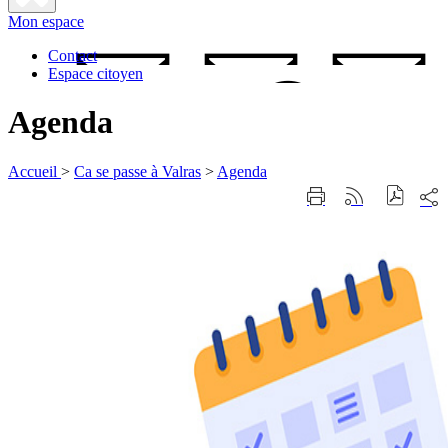
Fermer
Mon espace
la
recherche
Contact
Espace citoyen
Agenda
Accueil
>
Ca se passe à Valras
>
Agenda
Part
Imprimer
Générer
sur
cette
le
les
page
flux
rése
RSS
soci