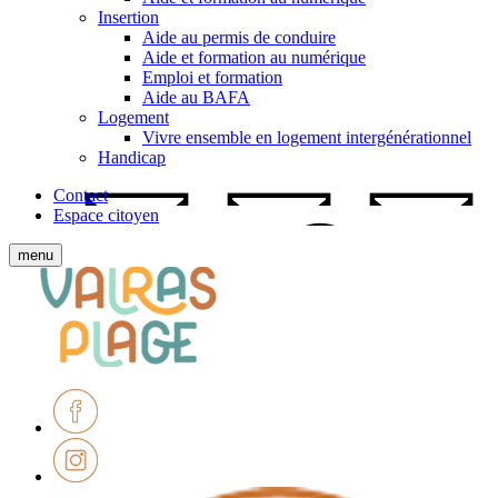
Insertion
Aide au permis de conduire
Aide et formation au numérique
Emploi et formation
Aide au BAFA
Logement
Vivre ensemble en logement intergénérationnel
Handicap
Contact
Espace citoyen
Afficher
menu
le
Ville
menu
de
mobile
Valras-
Plage
Facebook
Instagram