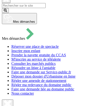
pour
ouvrir
Fermer
le
la
Lancer
formulaire
recherche
la
de
recherche
recherche
Mes démarches
Mes démarches
Réserver une place de spectacle
Inscrire mon enfant
Prendre la navette gratuite du CCAS
M'inscrire au service de téléalerte
Consulter les marchés publics
Résoudre un litige à l'amiable
Faire une demande sur Service-public.fr
Déposer mon dossier d'Urbanisme en ligne
Régler une amende de stationnement
Régler ma redevance du domaine public
Faire une demande liée au domaine public
Nous contacter