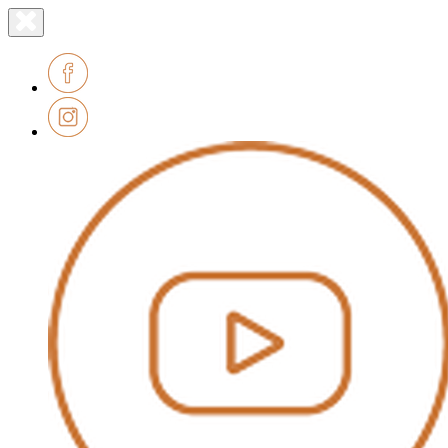
Lien
Fermer
le
page
menu
accueil
Facebook
Instagram