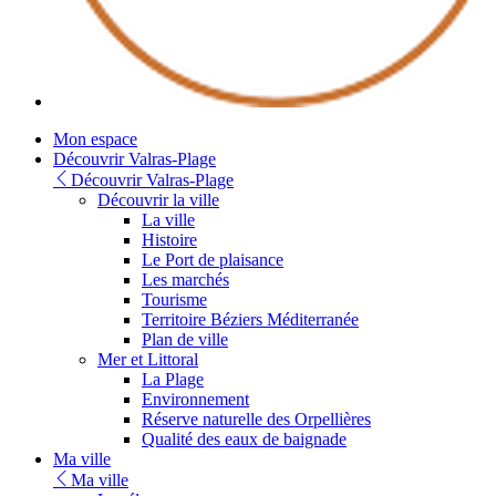
Youtube
Mon espace
Découvrir Valras-Plage
Découvrir Valras-Plage
Découvrir la ville
La ville
Histoire
Le Port de plaisance
Les marchés
Tourisme
Territoire Béziers Méditerranée
Plan de ville
Mer et Littoral
La Plage
Environnement
Réserve naturelle des Orpellières
Qualité des eaux de baignade
Ma ville
Ma ville