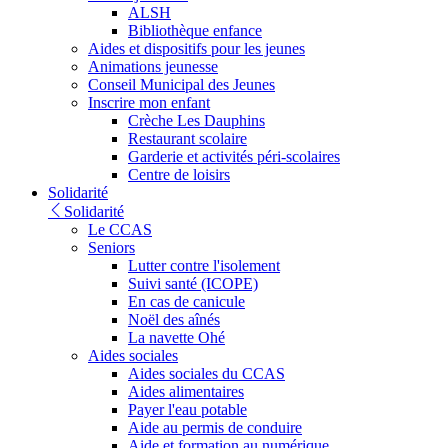
ALSH
Bibliothèque enfance
Aides et dispositifs pour les jeunes
Animations jeunesse
Conseil Municipal des Jeunes
Inscrire mon enfant
Crèche Les Dauphins
Restaurant scolaire
Garderie et activités péri-scolaires
Centre de loisirs
Solidarité
Solidarité
Le CCAS
Seniors
Lutter contre l'isolement
Suivi santé (ICOPE)
En cas de canicule
Noël des aînés
La navette Ohé
Aides sociales
Aides sociales du CCAS
Aides alimentaires
Payer l'eau potable
Aide au permis de conduire
Aide et formation au numérique