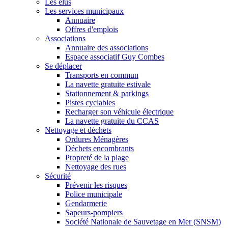
Les élus
Les services municipaux
Annuaire
Offres d'emplois
Associations
Annuaire des associations
Espace associatif Guy Combes
Se déplacer
Transports en commun
La navette gratuite estivale
Stationnement & parkings
Pistes cyclables
Recharger son véhicule électrique
La navette gratuite du CCAS
Nettoyage et déchets
Ordures Ménagères
Déchets encombrants
Propreté de la plage
Nettoyage des rues
Sécurité
Prévenir les risques
Police municipale
Gendarmerie
Sapeurs-pompiers
Société Nationale de Sauvetage en Mer (SNSM)