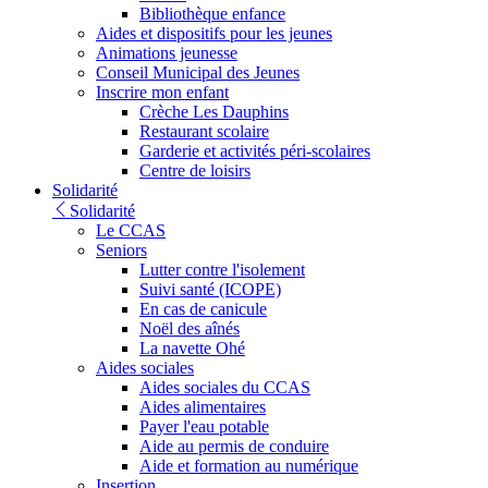
Bibliothèque enfance
Aides et dispositifs pour les jeunes
Animations jeunesse
Conseil Municipal des Jeunes
Inscrire mon enfant
Crèche Les Dauphins
Restaurant scolaire
Garderie et activités péri-scolaires
Centre de loisirs
Solidarité
Solidarité
Le CCAS
Seniors
Lutter contre l'isolement
Suivi santé (ICOPE)
En cas de canicule
Noël des aînés
La navette Ohé
Aides sociales
Aides sociales du CCAS
Aides alimentaires
Payer l'eau potable
Aide au permis de conduire
Aide et formation au numérique
Insertion