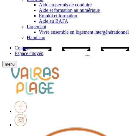
Aide au permis de conduire
Aide et formation au numérique
Emploi et formation
Aide au BAFA
Logement
Vivre ensemble en logement intergénérationnel
Handicap
Contact
Espace citoyen
Afficher
menu
le
Ville
menu
de
mobile
Valras-
Plage
Facebook
Instagram