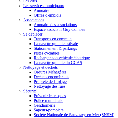
Les élus
Les services municipaux
Annuaire
Offres d'emplois
Associations
Annuaire des associations
Espace associatif Guy Combes
Se déplacer
Transports en commun
La navette gratuite estivale
Stationnement & parkings
Pistes cyclables
Recharger son véhicule électrique
La navette gratuite du CCAS
Nettoyage et déchets
Ordures Ménagères
Déchets encombrants
Propreté de la plage
Nettoyage des rues
Sécurité
Prévenir les risques
Police municipale
Gendarmerie
Sapeurs-pompiers
Société Nationale de Sauvetage en Mer (SNSM)