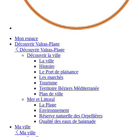
Mon espace
Découvrir Valras-Plage
Découvrir Valras-Plage
Découvrir la ville
La ville
Histoire
Le Port de plaisance
Les marchés
Tourisme
Territoire Béziers Méditerranée
Plan de ville
Mer et Littoral
La Plage
Environnement
Réserve naturelle des Orpellières
Qualité des eaux de baignade
Ma ville
Ma ville