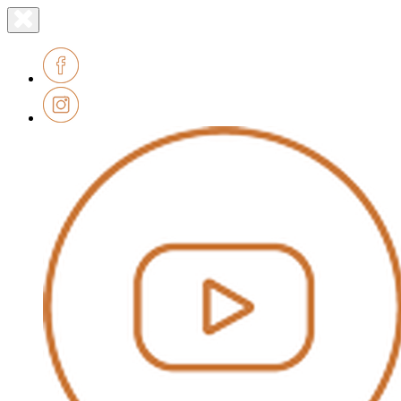
Lien
Fermer
le
page
menu
accueil
Facebook
Instagram