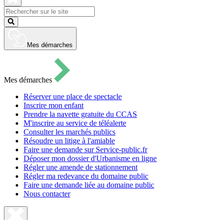
pour
ouvrir
Fermer
le
la
Lancer
formulaire
recherche
la
de
recherche
recherche
Mes démarches
Mes démarches
Réserver une place de spectacle
Inscrire mon enfant
Prendre la navette gratuite du CCAS
M'inscrire au service de téléalerte
Consulter les marchés publics
Résoudre un litige à l'amiable
Faire une demande sur Service-public.fr
Déposer mon dossier d'Urbanisme en ligne
Régler une amende de stationnement
Régler ma redevance du domaine public
Faire une demande liée au domaine public
Nous contacter