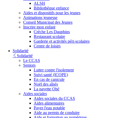
ALSH
Bibliothèque enfance
Aides et dispositifs pour les jeunes
Animations jeunesse
Conseil Municipal des Jeunes
Inscrire mon enfant
Crèche Les Dauphins
Restaurant scolaire
Garderie et activités péri-scolaires
Centre de loisirs
Solidarité
Solidarité
Le CCAS
Seniors
Lutter contre l'isolement
Suivi santé (ICOPE)
En cas de canicule
Noël des aînés
La navette Ohé
Aides sociales
Aides sociales du CCAS
Aides alimentaires
Payer l'eau potable
Aide au permis de conduire
Aide et formation au numérique