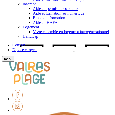
Insertion
Aide au permis de conduire
Aide et formation au numérique
Emploi et formation
Aide au BAFA
Logement
Vivre ensemble en logement intergénérationnel
Handicap
Contact
Espace citoyen
Afficher
menu
le
Ville
menu
de
mobile
Valras-
Plage
Facebook
Instagram