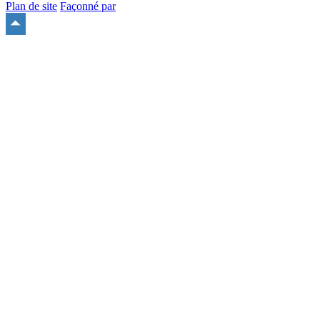
Plan de site
Façonné par
Remonter
en
haut
du
site