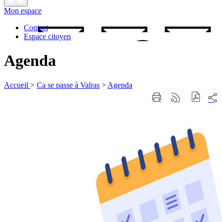
Fermer
Mon espace
la
recherche
Contact
Espace citoyen
Agenda
Accueil
>
Ca se passe à Valras
>
Agenda
Part
Imprimer
Générer
sur
cette
le
les
page
flux
rése
RSS
soci