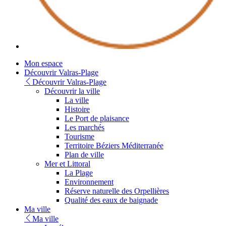
Youtube
Mon espace
Découvrir Valras-Plage
Découvrir Valras-Plage
Découvrir la ville
La ville
Histoire
Le Port de plaisance
Les marchés
Tourisme
Territoire Béziers Méditerranée
Plan de ville
Mer et Littoral
La Plage
Environnement
Réserve naturelle des Orpellières
Qualité des eaux de baignade
Ma ville
Ma ville