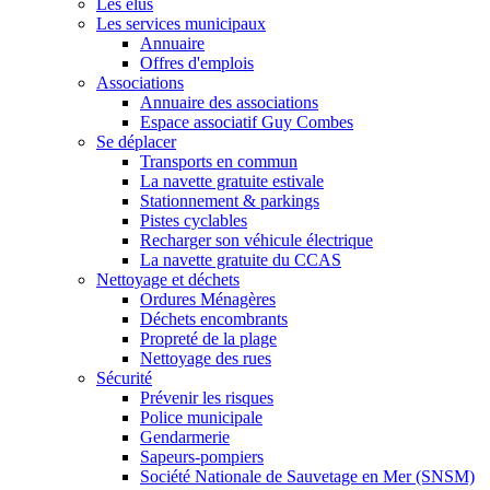
Les élus
Les services municipaux
Annuaire
Offres d'emplois
Associations
Annuaire des associations
Espace associatif Guy Combes
Se déplacer
Transports en commun
La navette gratuite estivale
Stationnement & parkings
Pistes cyclables
Recharger son véhicule électrique
La navette gratuite du CCAS
Nettoyage et déchets
Ordures Ménagères
Déchets encombrants
Propreté de la plage
Nettoyage des rues
Sécurité
Prévenir les risques
Police municipale
Gendarmerie
Sapeurs-pompiers
Société Nationale de Sauvetage en Mer (SNSM)