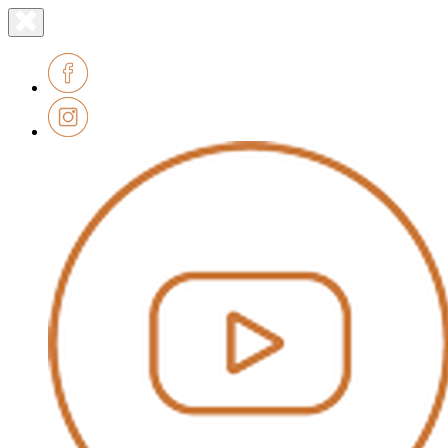
Lien
Fermer
le
page
menu
accueil
Facebook
Instagram