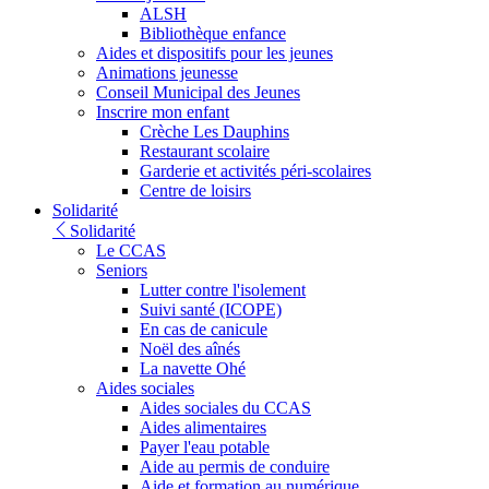
ALSH
Bibliothèque enfance
Aides et dispositifs pour les jeunes
Animations jeunesse
Conseil Municipal des Jeunes
Inscrire mon enfant
Crèche Les Dauphins
Restaurant scolaire
Garderie et activités péri-scolaires
Centre de loisirs
Solidarité
Solidarité
Le CCAS
Seniors
Lutter contre l'isolement
Suivi santé (ICOPE)
En cas de canicule
Noël des aînés
La navette Ohé
Aides sociales
Aides sociales du CCAS
Aides alimentaires
Payer l'eau potable
Aide au permis de conduire
Aide et formation au numérique