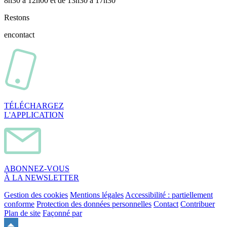
8h30 à 12h00 et de 13h30 à 17h30
Restons
en
contact
TÉLÉCHARGEZ
L'APPLICATION
ABONNEZ-VOUS
À LA NEWSLETTER
Gestion des cookies
Mentions légales
Accessibilité : partiellement
conforme
Protection des données personnelles
Contact
Contribuer
Plan de site
Façonné par
Remonter