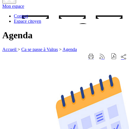
Fermer
Mon espace
la
recherche
Contact
Espace citoyen
Agenda
Accueil
>
Ca se passe à Valras
>
Agenda
Part
Imprimer
Générer
sur
cette
le
les
page
flux
rése
RSS
soci