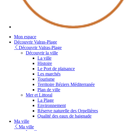
Youtube
Mon espace
Découvrir Valras-Plage
Découvrir Valras-Plage
Découvrir la ville
La ville
Histoire
Le Port de plaisance
Les marchés
Tourisme
Territoire Béziers Méditerranée
Plan de ville
Mer et Littoral
La Plage
Environnement
Réserve naturelle des Orpellières
Qualité des eaux de baignade
Ma ville
Ma ville