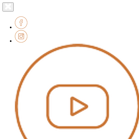
Lien
Fermer
le
page
menu
accueil
Facebook
Instagram