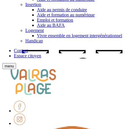
Insertion
Aide au permis de conduire
Aide et formation au numérique
Emploi et formation
Aide au BAFA
Logement
Vivre ensemble en logement intergénérationnel
Handicap
Contact
Espace citoyen
Afficher
menu
le
Ville
menu
de
mobile
Valras-
Plage
Facebook
Instagram