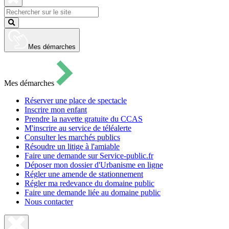
pour
ouvrir
Fermer
le
la
Lancer
formulaire
recherche
la
de
recherche
recherche
Mes démarches
Mes démarches
Réserver une place de spectacle
Inscrire mon enfant
Prendre la navette gratuite du CCAS
M'inscrire au service de téléalerte
Consulter les marchés publics
Résoudre un litige à l'amiable
Faire une demande sur Service-public.fr
Déposer mon dossier d'Urbanisme en ligne
Régler une amende de stationnement
Régler ma redevance du domaine public
Faire une demande liée au domaine public
Nous contacter