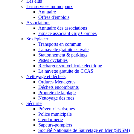
Les élus
Les services municipaux
Annuaire
Offres d'emplois
Associations
Annuaire des associations
Espace associatif Guy Combes
Se déplacer
Transports en commun
La navette gratuite estivale
Stationnement & parkings
Pistes cyclables
Recharger son véhicule électrique
La navette gratuite du CCAS
Nettoyage et déchets
Ordures Ménagères
Déchets encombrants
Propreté de la plage
Nettoyage des rues
Sécurité
Prévenir les risques
Police municipale
Gendarmerie
Sapeurs-pompiers
Société Nationale de Sauvetage en Mer (SNSM)