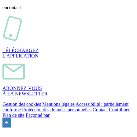
en
contact
TÉLÉCHARGEZ
L'APPLICATION
ABONNEZ-VOUS
À LA NEWSLETTER
Gestion des cookies
Mentions légales
Accessibilité : partiellement
conforme
Protection des données personnelles
Contact
Contribuer
Plan de site
Façonné par
Remonter
en
haut
du