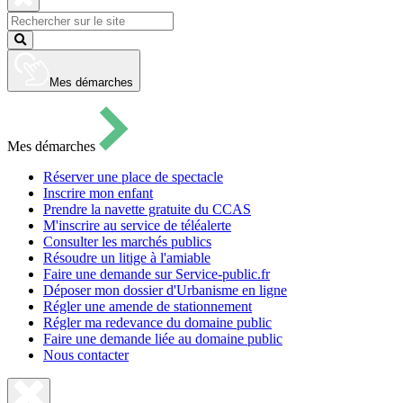
pour
ouvrir
Fermer
le
la
Lancer
formulaire
recherche
la
de
recherche
recherche
Mes démarches
Mes démarches
Réserver une place de spectacle
Inscrire mon enfant
Prendre la navette gratuite du CCAS
M'inscrire au service de téléalerte
Consulter les marchés publics
Résoudre un litige à l'amiable
Faire une demande sur Service-public.fr
Déposer mon dossier d'Urbanisme en ligne
Régler une amende de stationnement
Régler ma redevance du domaine public
Faire une demande liée au domaine public
Nous contacter