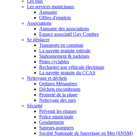
Les élus
Les services municipaux
Annuaire
Offres d'emplois
Associations
Annuaire des associations
Espace associatif Guy Combes
Se déplacer
Transports en commun
La navette gratuite estivale
Stationnement & parkings
Pistes cyclables
Recharger son véhicule électrique
La navette gratuite du CCAS
Nettoyage et déchets
Ordures Ménagères
Déchets encombrants
Propreté de la plage
Nettoyage des rues
Sécurité
Prévenir les risques
Police municipale
Gendarmerie
Sapeurs-pompiers
Société Nationale de Sauvetage en Mer (SNSM)