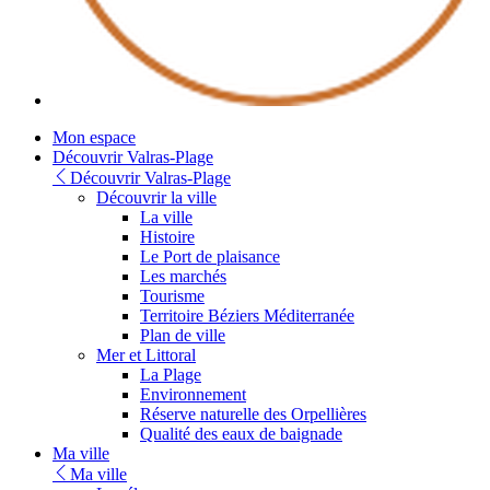
Youtube
Mon espace
Découvrir Valras-Plage
Découvrir Valras-Plage
Découvrir la ville
La ville
Histoire
Le Port de plaisance
Les marchés
Tourisme
Territoire Béziers Méditerranée
Plan de ville
Mer et Littoral
La Plage
Environnement
Réserve naturelle des Orpellières
Qualité des eaux de baignade
Ma ville
Ma ville