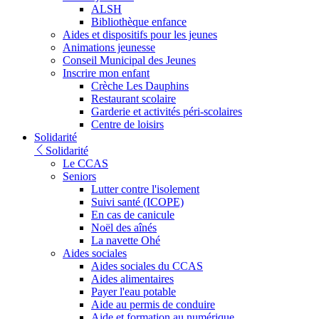
ALSH
Bibliothèque enfance
Aides et dispositifs pour les jeunes
Animations jeunesse
Conseil Municipal des Jeunes
Inscrire mon enfant
Crèche Les Dauphins
Restaurant scolaire
Garderie et activités péri-scolaires
Centre de loisirs
Solidarité
Solidarité
Le CCAS
Seniors
Lutter contre l'isolement
Suivi santé (ICOPE)
En cas de canicule
Noël des aînés
La navette Ohé
Aides sociales
Aides sociales du CCAS
Aides alimentaires
Payer l'eau potable
Aide au permis de conduire
Aide et formation au numérique