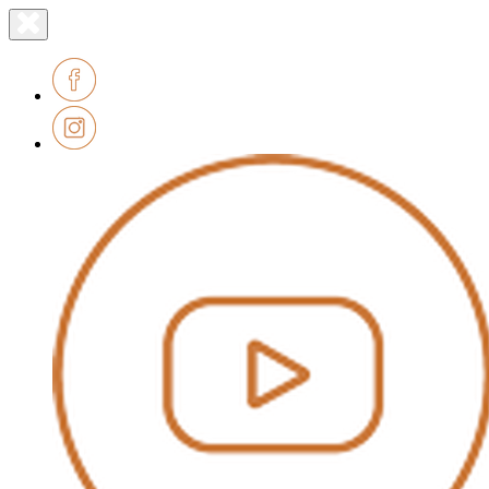
Lien
Fermer
le
page
menu
accueil
Facebook
Instagram