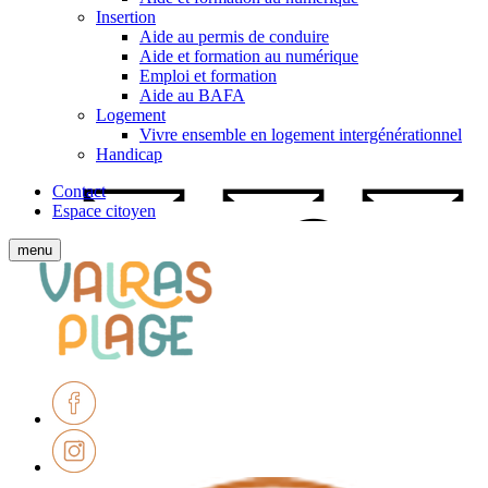
Insertion
Aide au permis de conduire
Aide et formation au numérique
Emploi et formation
Aide au BAFA
Logement
Vivre ensemble en logement intergénérationnel
Handicap
Contact
Espace citoyen
Afficher
menu
le
Ville
menu
de
mobile
Valras-
Plage
Facebook
Instagram