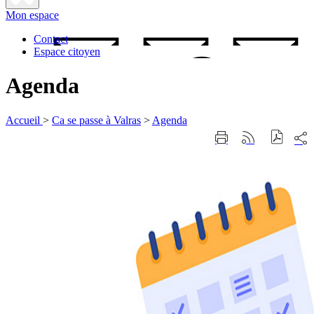
Fermer
Mon espace
la
recherche
Contact
Espace citoyen
Agenda
Accueil
>
Ca se passe à Valras
>
Agenda
Part
Imprimer
Générer
sur
cette
le
les
page
flux
rése
RSS
soci