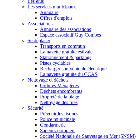
Les élus
Les services municipaux
Annuaire
Offres d'emplois
Associations
Annuaire des associations
Espace associatif Guy Combes
Se déplacer
Transports en commun
La navette gratuite estivale
Stationnement & parkings
Pistes cyclables
Recharger son véhicule électrique
La navette gratuite du CCAS
Nettoyage et déchets
Ordures Ménagères
Déchets encombrants
Propreté de la plage
Nettoyage des rues
Sécurité
Prévenir les risques
Police municipale
Gendarmerie
Sapeurs-pompiers
Société Nationale de Sauvetage en Mer (SNSM)