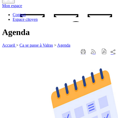
Fermer
Mon espace
la
recherche
Contact
Espace citoyen
Agenda
Accueil
>
Ca se passe à Valras
>
Agenda
Part
Imprimer
Générer
sur
cette
le
les
page
flux
rése
RSS
soci