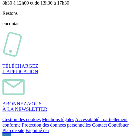
8h30 à 12h00 et de 13h30 à 17h30
Restons
en
contact
TÉLÉCHARGEZ
L'APPLICATION
ABONNEZ-VOUS
À LA NEWSLETTER
Gestion des cookies
Mentions légales
Accessibilité : partiellement
conforme
Protection des données personnelles
Contact
Contribuer
Plan de site
Façonné par
Remonter