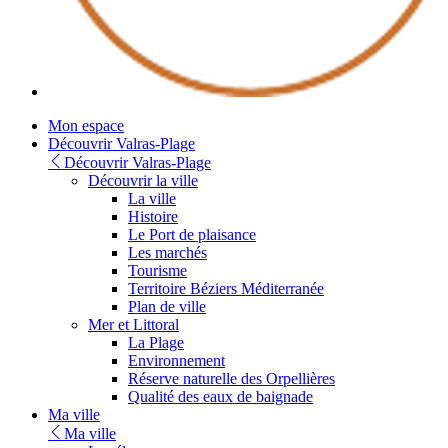
Youtube
Mon espace
Découvrir Valras-Plage
Découvrir Valras-Plage
Découvrir la ville
La ville
Histoire
Le Port de plaisance
Les marchés
Tourisme
Territoire Béziers Méditerranée
Plan de ville
Mer et Littoral
La Plage
Environnement
Réserve naturelle des Orpellières
Qualité des eaux de baignade
Ma ville
Ma ville