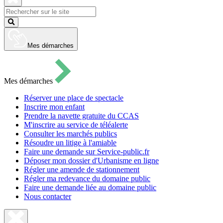
pour
ouvrir
Fermer
le
la
Lancer
formulaire
recherche
la
de
recherche
recherche
Mes démarches
Mes démarches
Réserver une place de spectacle
Inscrire mon enfant
Prendre la navette gratuite du CCAS
M'inscrire au service de téléalerte
Consulter les marchés publics
Résoudre un litige à l'amiable
Faire une demande sur Service-public.fr
Déposer mon dossier d'Urbanisme en ligne
Régler une amende de stationnement
Régler ma redevance du domaine public
Faire une demande liée au domaine public
Nous contacter