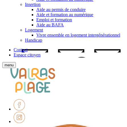
Insertion
Aide au permis de conduire
Aide et formation au numérique
Emploi et formation
Aide au BAFA
Logement
Vivre ensemble en logement intergénérationnel
Handicap
Contact
Espace citoyen
Afficher
menu
le
Ville
menu
de
mobile
Valras-
Plage
Facebook
Instagram