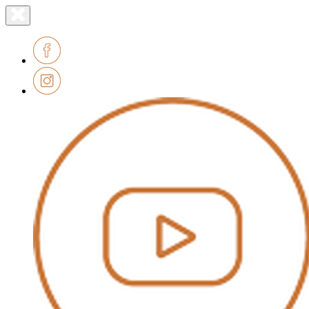
Lien
Fermer
le
page
menu
accueil
Facebook
Instagram