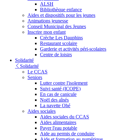
ALSH
Bibliothèque enfance
Aides et dispositifs pour les jeunes
Animations jeunesse
Conseil Municipal des Jeunes
Inscrire mon enfant
Crèche Les Dauphins
Restaurant scolaire
Garderie et activités péri-scolaires
Centre de loisirs
Solidarité
Solidarité
Le CCAS
Seniors
Lutter contre l'isolement
Suivi santé (ICOPE)
En cas de canicule
Noël des aînés
La navette Ohé
Aides sociales
Aides sociales du CCAS
Aides alimentaires
Payer l'eau potable
Aide au permis de conduire
Aide et formation au numérique