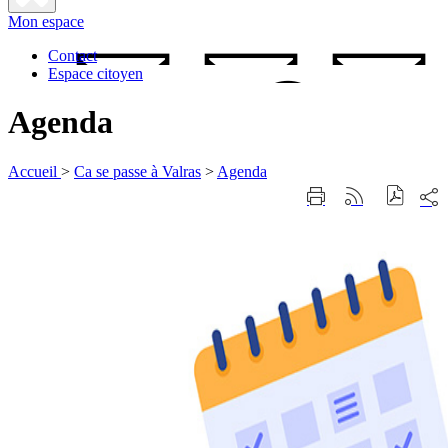
Fermer
Mon espace
la
recherche
Contact
Espace citoyen
Agenda
Accueil
>
Ca se passe à Valras
>
Agenda
Part
Imprimer
Générer
sur
cette
le
les
page
flux
rése
RSS
soci