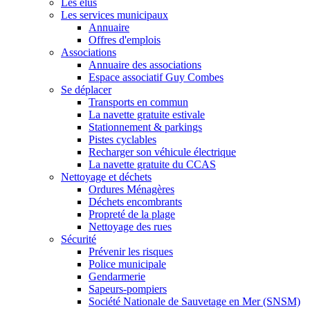
Les élus
Les services municipaux
Annuaire
Offres d'emplois
Associations
Annuaire des associations
Espace associatif Guy Combes
Se déplacer
Transports en commun
La navette gratuite estivale
Stationnement & parkings
Pistes cyclables
Recharger son véhicule électrique
La navette gratuite du CCAS
Nettoyage et déchets
Ordures Ménagères
Déchets encombrants
Propreté de la plage
Nettoyage des rues
Sécurité
Prévenir les risques
Police municipale
Gendarmerie
Sapeurs-pompiers
Société Nationale de Sauvetage en Mer (SNSM)