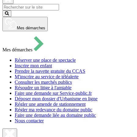
pour
ouvrir
Fermer
le
la
Lancer
formulaire
recherche
la
de
recherche
recherche
Mes démarches
Mes démarches
Réserver une place de spectacle
Inscrire mon enfant
Prendre la navette gratuite du CCAS
M'inscrire au service de téléalerte
Consulter les marchés publics
Résoudre un litige à l'amiable
Faire une demande sur Service-public.fr
Déposer mon dossier d'Urbanisme en ligne
Régler une amende de stationnement
Régler ma redevance du domaine public
Faire une demande liée au domaine public
Nous contacter