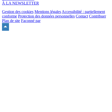
À LA NEWSLETTER
Gestion des cookies
Mentions légales
Accessibilité : partiellement
conforme
Protection des données personnelles
Contact
Contribuer
Plan de site
Façonné par
Remonter
en
haut
du
site