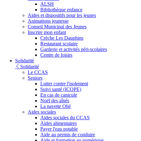
ALSH
Bibliothèque enfance
Aides et dispositifs pour les jeunes
Animations jeunesse
Conseil Municipal des Jeunes
Inscrire mon enfant
Crèche Les Dauphins
Restaurant scolaire
Garderie et activités péri-scolaires
Centre de loisirs
Solidarité
Solidarité
Le CCAS
Seniors
Lutter contre l'isolement
Suivi santé (ICOPE)
En cas de canicule
Noël des aînés
La navette Ohé
Aides sociales
Aides sociales du CCAS
Aides alimentaires
Payer l'eau potable
Aide au permis de conduire
Aide et formation au numérique