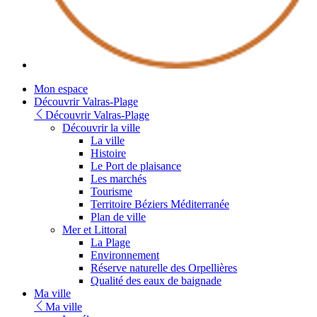
Youtube
Mon espace
Découvrir Valras-Plage
Découvrir Valras-Plage
Découvrir la ville
La ville
Histoire
Le Port de plaisance
Les marchés
Tourisme
Territoire Béziers Méditerranée
Plan de ville
Mer et Littoral
La Plage
Environnement
Réserve naturelle des Orpellières
Qualité des eaux de baignade
Ma ville
Ma ville