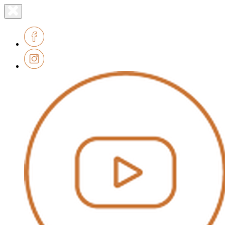
Lien
Fermer
le
page
menu
accueil
Facebook
Instagram