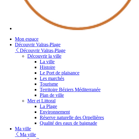
Youtube
Mon espace
Découvrir Valras-Plage
Découvrir Valras-Plage
Découvrir la ville
La ville
Histoire
Le Port de plaisance
Les marchés
Tourisme
Territoire Béziers Méditerranée
Plan de ville
Mer et Littoral
La Plage
Environnement
Réserve naturelle des Orpellières
Qualité des eaux de baignade
Ma ville
Ma ville