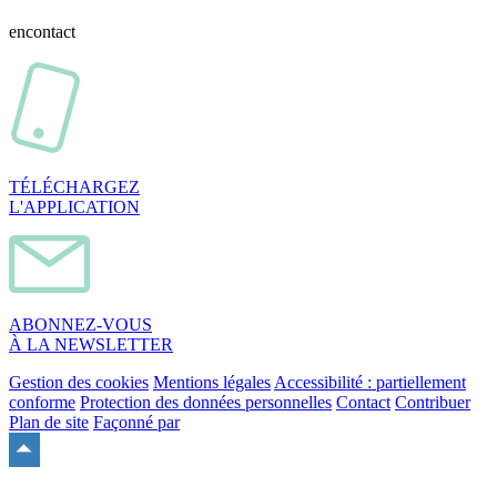
en
contact
TÉLÉCHARGEZ
L'APPLICATION
ABONNEZ-VOUS
À LA NEWSLETTER
Gestion des cookies
Mentions légales
Accessibilité : partiellement
conforme
Protection des données personnelles
Contact
Contribuer
Plan de site
Façonné par
Remonter
en
haut