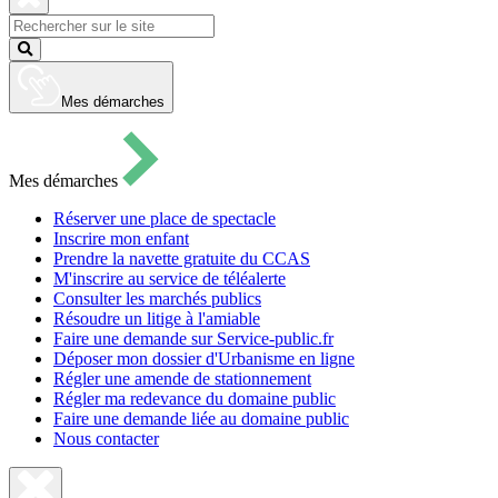
pour
ouvrir
Fermer
le
la
Lancer
formulaire
recherche
la
de
recherche
recherche
Mes démarches
Mes démarches
Réserver une place de spectacle
Inscrire mon enfant
Prendre la navette gratuite du CCAS
M'inscrire au service de téléalerte
Consulter les marchés publics
Résoudre un litige à l'amiable
Faire une demande sur Service-public.fr
Déposer mon dossier d'Urbanisme en ligne
Régler une amende de stationnement
Régler ma redevance du domaine public
Faire une demande liée au domaine public
Nous contacter