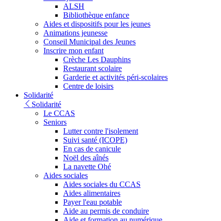
ALSH
Bibliothèque enfance
Aides et dispositifs pour les jeunes
Animations jeunesse
Conseil Municipal des Jeunes
Inscrire mon enfant
Crèche Les Dauphins
Restaurant scolaire
Garderie et activités péri-scolaires
Centre de loisirs
Solidarité
Solidarité
Le CCAS
Seniors
Lutter contre l'isolement
Suivi santé (ICOPE)
En cas de canicule
Noël des aînés
La navette Ohé
Aides sociales
Aides sociales du CCAS
Aides alimentaires
Payer l'eau potable
Aide au permis de conduire
Aide et formation au numérique