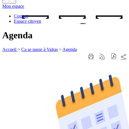
Fermer
Mon espace
la
recherche
Contact
Espace citoyen
Agenda
Accueil
>
Ca se passe à Valras
>
Agenda
Part
Imprimer
Générer
sur
cette
le
les
page
flux
rése
RSS
soci