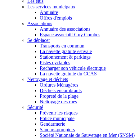
Les élus
Les services municipaux
Annuaire
Offres d'emplois
Associations
Annuaire des associations
Espace associatif Guy Combes
Se déplacer
Transports en commun
La navette gratuite estivale
Stationnement & parkings
Pistes cyclables
Recharger son véhicule électrique
La navette gratuite du CCAS
Nettoyage et déchets
Ordures Ménagères
Déchets encombrants
Propreté de la plage
Nettoyage des rues
Sécurité
Prévenir les risques
Police municipale
Gendarmerie
Sapeurs-pompiers
Société Nationale de Sauvetage en Mer (SNSM)