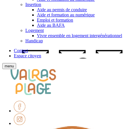
Insertion
Aide au permis de conduire
Aide et formation au numérique
Emploi et formation
Aide au BAFA
Logement
Vivre ensemble en logement intergénérationnel
Handicap
Contact
Espace citoyen
Afficher
menu
le
Ville
menu
de
mobile
Valras-
Plage
Facebook
Instagram