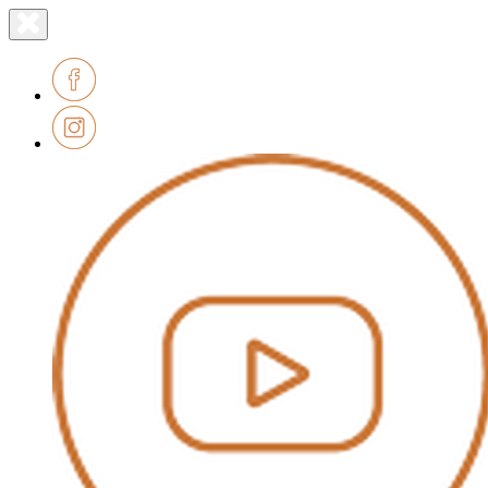
Lien
Fermer
le
page
menu
accueil
Facebook
Instagram