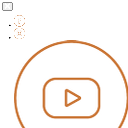
Lien
Fermer
le
page
menu
accueil
Facebook
Instagram