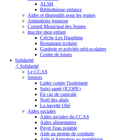
ALSH
Bibliothèque enfance
Aides et dispositifs pour les jeunes
Animations jeunesse
Conseil Municipal des Jeunes
Inscrire mon enfant
Crèche Les Dauphins
Restaurant scolaire
Garderie et activités péri-scolaires
Centre de loisirs
Solidarité
Solidarité
Le CCAS
Seniors
Lutter contre l'isolement
Suivi santé (ICOPE)
En cas de canicule
Noël des aînés
La navette Ohé
Aides sociales
Aides sociales du CCAS
Aides alimentaires
Payer l'eau potable
Aide au permis de conduire
Aide et formation au numérique