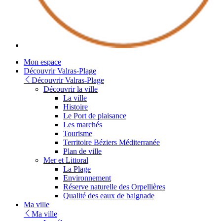
Youtube
Mon espace
Découvrir Valras-Plage
Découvrir Valras-Plage
Découvrir la ville
La ville
Histoire
Le Port de plaisance
Les marchés
Tourisme
Territoire Béziers Méditerranée
Plan de ville
Mer et Littoral
La Plage
Environnement
Réserve naturelle des Orpellières
Qualité des eaux de baignade
Ma ville
Ma ville