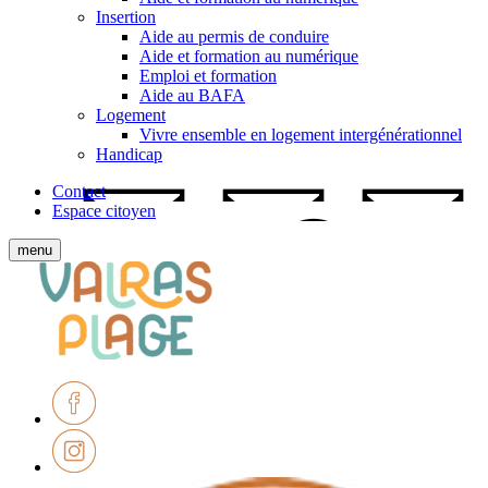
Insertion
Aide au permis de conduire
Aide et formation au numérique
Emploi et formation
Aide au BAFA
Logement
Vivre ensemble en logement intergénérationnel
Handicap
Contact
Espace citoyen
Afficher
menu
le
Ville
menu
de
mobile
Valras-
Plage
Facebook
Instagram