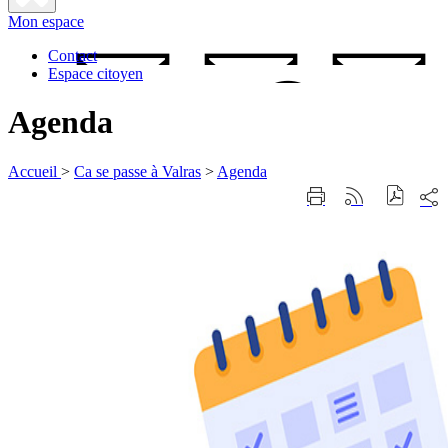
Fermer
Mon espace
la
recherche
Contact
Espace citoyen
Agenda
Accueil
>
Ca se passe à Valras
>
Agenda
Part
Imprimer
Générer
sur
cette
le
les
page
flux
rése
RSS
soci