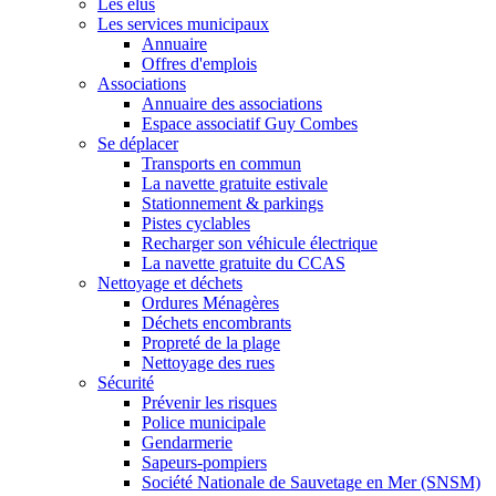
Les élus
Les services municipaux
Annuaire
Offres d'emplois
Associations
Annuaire des associations
Espace associatif Guy Combes
Se déplacer
Transports en commun
La navette gratuite estivale
Stationnement & parkings
Pistes cyclables
Recharger son véhicule électrique
La navette gratuite du CCAS
Nettoyage et déchets
Ordures Ménagères
Déchets encombrants
Propreté de la plage
Nettoyage des rues
Sécurité
Prévenir les risques
Police municipale
Gendarmerie
Sapeurs-pompiers
Société Nationale de Sauvetage en Mer (SNSM)