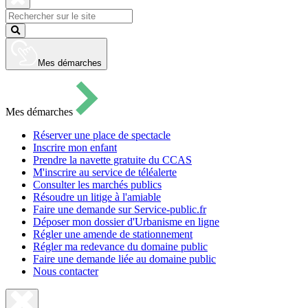
pour
ouvrir
Fermer
le
la
Lancer
formulaire
recherche
la
de
recherche
recherche
Mes démarches
Mes démarches
Réserver une place de spectacle
Inscrire mon enfant
Prendre la navette gratuite du CCAS
M'inscrire au service de téléalerte
Consulter les marchés publics
Résoudre un litige à l'amiable
Faire une demande sur Service-public.fr
Déposer mon dossier d'Urbanisme en ligne
Régler une amende de stationnement
Régler ma redevance du domaine public
Faire une demande liée au domaine public
Nous contacter