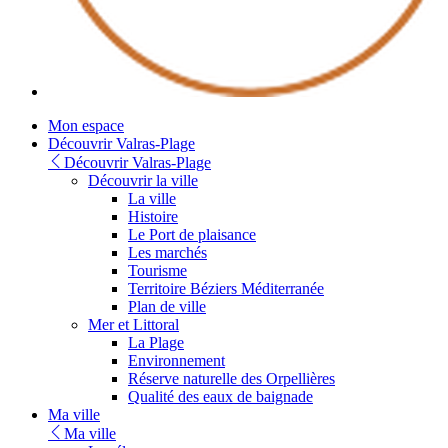
Youtube
Mon espace
Découvrir Valras-Plage
Découvrir Valras-Plage
Découvrir la ville
La ville
Histoire
Le Port de plaisance
Les marchés
Tourisme
Territoire Béziers Méditerranée
Plan de ville
Mer et Littoral
La Plage
Environnement
Réserve naturelle des Orpellières
Qualité des eaux de baignade
Ma ville
Ma ville