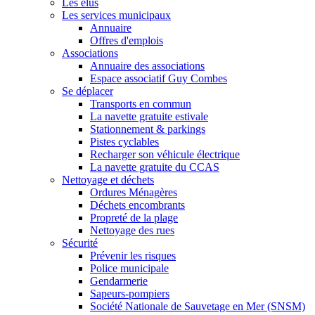
Les élus
Les services municipaux
Annuaire
Offres d'emplois
Associations
Annuaire des associations
Espace associatif Guy Combes
Se déplacer
Transports en commun
La navette gratuite estivale
Stationnement & parkings
Pistes cyclables
Recharger son véhicule électrique
La navette gratuite du CCAS
Nettoyage et déchets
Ordures Ménagères
Déchets encombrants
Propreté de la plage
Nettoyage des rues
Sécurité
Prévenir les risques
Police municipale
Gendarmerie
Sapeurs-pompiers
Société Nationale de Sauvetage en Mer (SNSM)