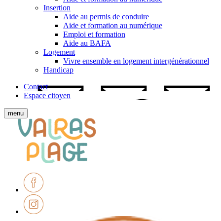
Insertion
Aide au permis de conduire
Aide et formation au numérique
Emploi et formation
Aide au BAFA
Logement
Vivre ensemble en logement intergénérationnel
Handicap
Contact
Espace citoyen
Afficher
menu
le
Ville
menu
de
mobile
Valras-
Plage
Facebook
Instagram