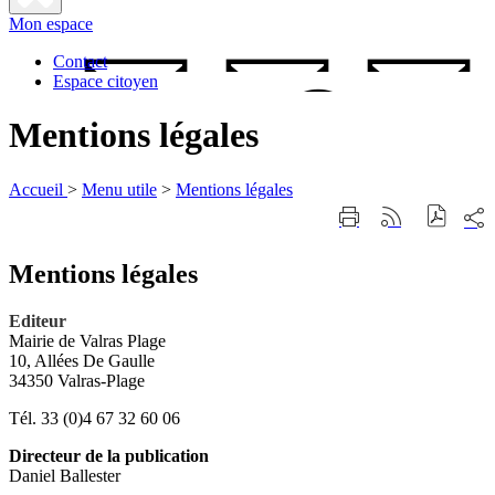
Fermer
Mon espace
la
recherche
Contact
Espace citoyen
Mentions légales
Accueil
>
Menu utile
>
Mentions légales
Part
Imprimer
Générer
sur
cette
le
les
page
flux
rése
Mentions légales
RSS
soci
Editeur
Mairie de Valras Plage
10, Allées De Gaulle
34350 Valras-Plage
Tél. 33 (0)4 67 32 60 06
Directeur de la publication
Daniel Ballester