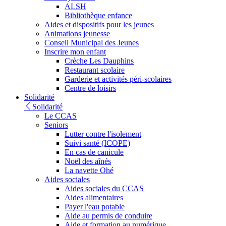
ALSH
Bibliothèque enfance
Aides et dispositifs pour les jeunes
Animations jeunesse
Conseil Municipal des Jeunes
Inscrire mon enfant
Crèche Les Dauphins
Restaurant scolaire
Garderie et activités péri-scolaires
Centre de loisirs
Solidarité
Solidarité
Le CCAS
Seniors
Lutter contre l'isolement
Suivi santé (ICOPE)
En cas de canicule
Noël des aînés
La navette Ohé
Aides sociales
Aides sociales du CCAS
Aides alimentaires
Payer l'eau potable
Aide au permis de conduire
Aide et formation au numérique