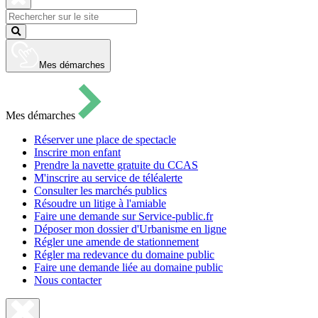
pour
ouvrir
Fermer
le
la
Lancer
formulaire
recherche
la
de
recherche
recherche
Mes démarches
Mes démarches
Réserver une place de spectacle
Inscrire mon enfant
Prendre la navette gratuite du CCAS
M'inscrire au service de téléalerte
Consulter les marchés publics
Résoudre un litige à l'amiable
Faire une demande sur Service-public.fr
Déposer mon dossier d'Urbanisme en ligne
Régler une amende de stationnement
Régler ma redevance du domaine public
Faire une demande liée au domaine public
Nous contacter