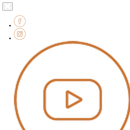
Lien
Fermer
le
page
menu
accueil
Facebook
Instagram